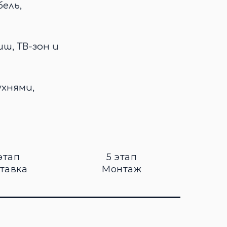
ель,
иш, ТВ-зон и
ухнями,
этап
5 этап
тавка
Монтаж