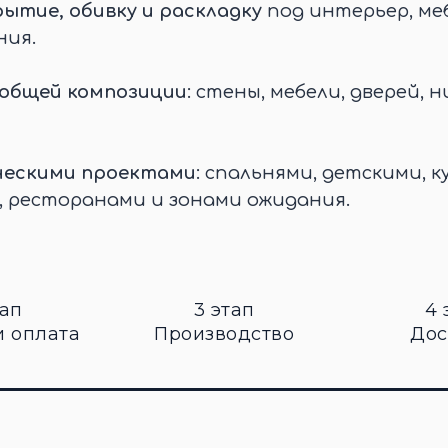
ытие, обивку и раскладку
под интерьер, меб
ния.
 общей композиции
: стены, мебели, дверей, н
ческими проектами
: спальнями, детскими, к
, ресторанами и зонами ожидания.
тап
3 этап
4 
и оплата
Производство
Дос