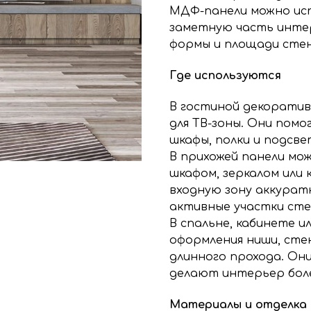
МДФ-панели можно исп
заметную часть интер
формы и площади сте
Где используются
В гостиной декорати
для ТВ-зоны. Они пом
шкафы, полки и подсве
В прихожей панели мо
шкафом, зеркалом или 
входную зону аккурат
активные участки ст
В спальне, кабинете 
оформления ниши, сте
длинного прохода. Он
делают интерьер бол
Материалы и отделка