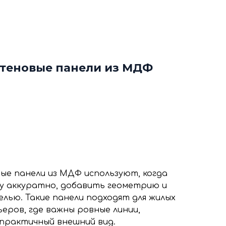
ф
Декоративные рейки
я
Этапы работы с нами
нтакты
+7 (963) 649 57 75
теновые панели из МДФ
е панели из МДФ используют, когда
у аккуратно, добавить геометрию и
елью. Такие панели подходят для жилых
еров, где важны ровные линии,
 практичный внешний вид.