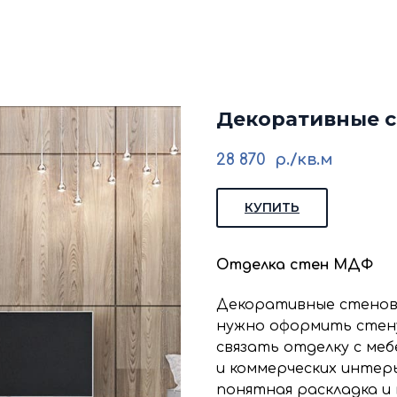
кие стеновые панели
Стеновые панели из мд
Изголовья для кровати
Каталог
Галере
Блог
Ко
Декоративные с
28 870
р./кв.м
КУПИТЬ
Отделка стен МДФ
Декоративные стеновы
нужно оформить стен
связать отделку с меб
и коммерческих интерь
понятная раскладка и