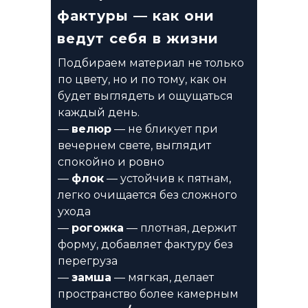
фактуры — как они
ведут себя в жизни
Подбираем материал не только
по цвету, но и по тому, как он
будет выглядеть и ощущаться
каждый день.
—
велюр
— не бликует при
вечернем свете, выглядит
спокойно и ровно
—
флок
— устойчив к пятнам,
легко очищается без сложного
ухода
—
рогожка
— плотная, держит
форму, добавляет фактуру без
перегруза
—
замша
— мягкая, делает
пространство более камерным