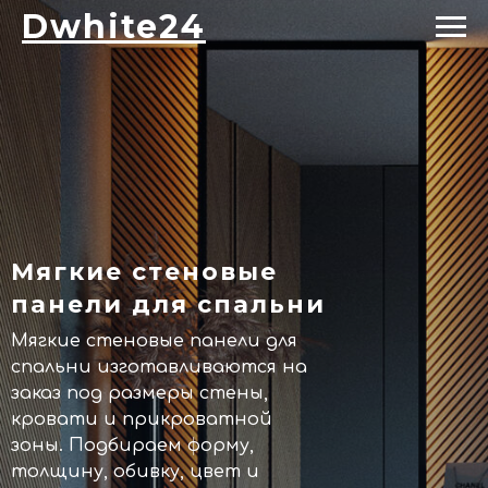
Dwhite24
Мягкие стеновые
панели для спальни
Мягкие стеновые панели для
спальни изготавливаются на
заказ под размеры стены,
кровати и прикроватной
зоны. Подбираем форму,
толщину, обивку, цвет и