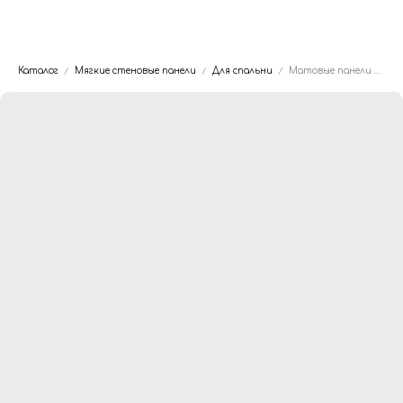
Dwhite24
Каталог
Мягкие стеновые панели
Для спальни
Матовые панели для стен