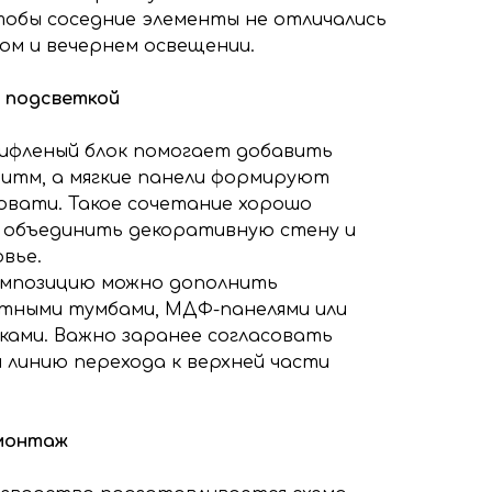
тобы соседние элементы не отличались
ом и вечернем освещении.
и подсветкой
рифленый блок помогает добавить
итм, а мягкие панели формируют
овати. Такое сочетание хорошо
 объединить декоративную стену и
вье.
омпозицию можно дополнить
тными тумбами, МДФ-панелями или
ами. Важно заранее согласовать
и линию перехода к верхней части
 монтаж