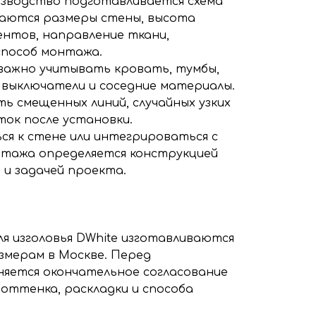
изводство подготавливается схема
ваются размеры стены, высота
ентов, направление ткани,
способ монтажа.
важно учитывать кровать, тумбы,
, выключатели и соседние материалы.
ь смещенных линий, случайных узких
ок после установки.
ся к стене или интегрироваться с
нтажа определяется конструкцией
 и задачей проекта.
ля изголовья DWhite изготавливаются
змерам в Москве. Перед
яется окончательное согласование
 оттенка, раскладки и способа