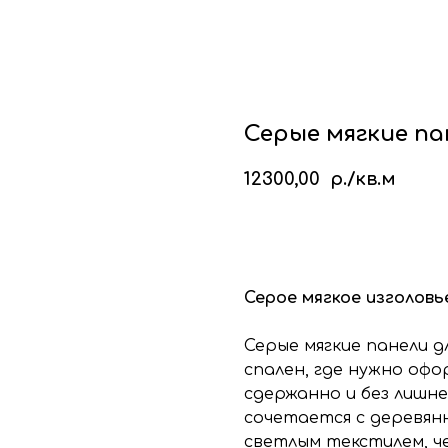
кие стеновые панели
Стеновые панели из мд
Изголовья для кровати
Каталог
Галере
Блог
Ко
Серые мягкие па
12300,00
р./кв.м
КУПИТЬ
Серое мягкое изголовь
Серые мягкие панели д
спален, где нужно оф
сдержанно и без лишн
сочетается с деревян
светлым текстилем, ч