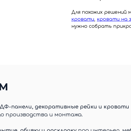
Для похожих решений
кровати
,
кровати на з
нужно собрать прикро
ЕМ
ДФ-панели, декоративные рейки и кровати 
до производства и монтажа.
ытие, обивку и раскладку
под интерьер, меб