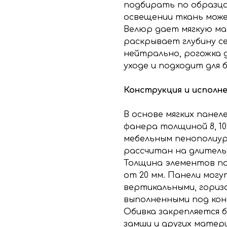
подбирать по образца
освещении ткань може
Велюр дает мягкую м
раскрывает глубину се
нейтрально, рогожка 
уходе и подходит для 
Конструкция и исполн
В основе мягких панел
фанера толщиной 8, 10
мебельным пенополиур
рассчитан на длитель
Толщина элементов по
от 20 мм. Панели мог
вертикальными, гориз
выполненными под кон
Обивка закрепляется б
замши и других матер