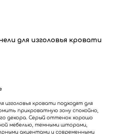
ф
Декоративные рейки
я
Этапы работы с нами
нтакты
+7 (963) 649 57 75
нели для изголовья кровати
е
ля изголовья кровати подходят для
ормить прикроватную зону спокойно,
его декора. Серый оттенок хорошо
ной мебелью, темными шторами,
ерными акцентами и современными