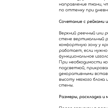
направление ткани, ч
по оттенку при дневн
Сочетание с рейками 
Верхний реечный или 
стене вертикальный р
комфортную зону у кр
работает, если нужно
функциональное изголо
При необходимости к
подсветкой, прикрова
декоративными вставк
высоту мягкого блока 
стены.
Размеры, раскладка и