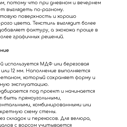
м, потому что при дневном и вечернем
т выглядеть по-разному.
атовую поверхность и хорошо
рого цвета. Текстиль выглядит более
добавляет фактуру, а экокожа проще в
более графичных решений.
ение
ей используется МДФ или березовая
 или 12 мм. Наполнение выполняется
етаном, который сохраняет форму и
ную эксплуатацию.
дбирается под проект и начинается
ут быть прямоугольными,
онтальными, комбинированными или
кретную схему стены.
ез складок и перекосов. Для велюра,
иалов с ворсом учитывается