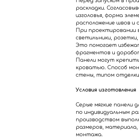
Перед запуском в про
раскладки. Согласовы
изголовья, форма элем
расположение швов и 
При проектировании 
светильники, розетки
Это помогает избежат
фрагментов и доработ
Панели могут крепить
кроватью. Способ мо
стены, типом отделки
Условия изготовления
Серые мягкие панели д
по индивидуальным ра
производством выполн
размеров, материала,
монтажа.