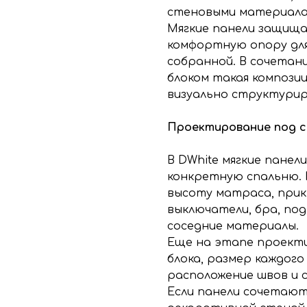
стеновыми материала
Мягкие панели защищ
комфортную опору для
собранной. В сочетан
блоком такая композиц
визуально структурир
Проектирование под 
В DWhite мягкие панел
конкретную спальню.
высоту матраса, прик
выключатели, бра, под
соседние материалы.
Еще на этапе проекти
блока, размер каждого
расположение швов и 
Если панели сочетают