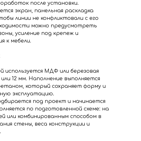
доработок после установки.
ется экран, панельная раскладка
тобы линии не конфликтовали с его
бходимости можно предусмотреть
оны, усиление под крепеж и
я к мебели.
ж
ей используется МДФ или березовая
 или 12 мм. Наполнение выполняется
етаном, который сохраняет форму и
ную эксплуатацию.
дбирается под проект и начинается
олняется по подготовленной схеме: на
лей или комбинированным способом в
ания стены, веса конструкции и
.