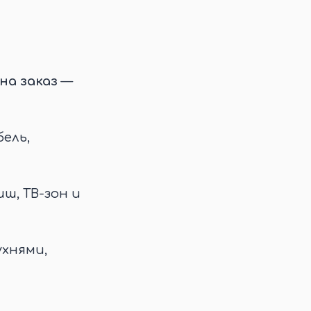
на заказ
—
ель,
иш, ТВ-зон и
ухнями,