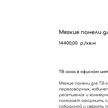
кие стеновые панели
Стеновые панели из мд
Изголовья для кровати
Каталог
Галере
Блог
Ко
Мягкие панели д
14400,00
р./кв.м
КУПИТЬ
ТВ-зона в офисном ин
Мягкие панели для ТВ-
переговорных, кабинет
ресепшенах и коммерч
помогает оформить ст
собранной и связать 