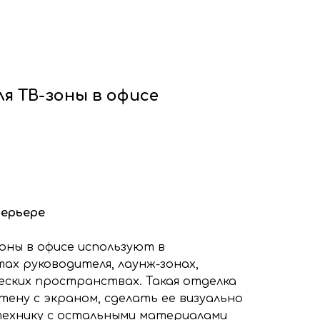
ф
Декоративные рейки
я
Этапы работы с нами
нтакты
+7 (963) 649 57 75
ля ТВ-зоны в офисе
терьере
зоны в офисе используют в
ах руководителя, лаунж-зонах,
еских пространствах. Такая отделка
ену с экраном, сделать ее визуально
технику с остальными материалами