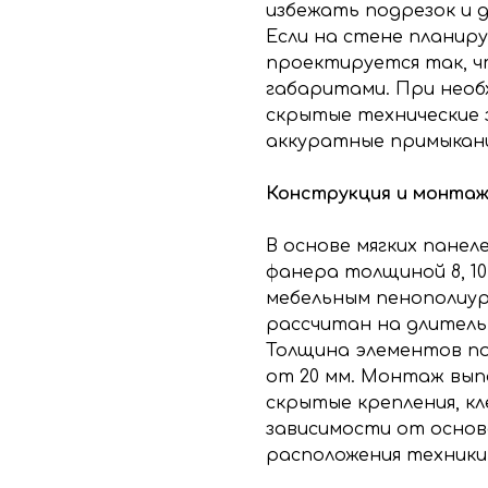
избежать подрезок и 
Если на стене планиру
проектируется так, ч
габаритами. При нео
скрытые технические з
аккуратные примыкани
Конструкция и монта
В основе мягких панел
фанера толщиной 8, 10
мебельным пенополиур
рассчитан на длитель
Толщина элементов по
от 20 мм. Монтаж вып
скрытые крепления, к
зависимости от основ
расположения техники