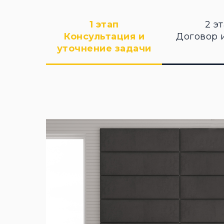
1 этап
2 э
Консультация и
Договор 
уточнение задачи