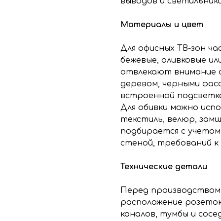
выводов и светильнико
Материалы и цвет
Для офисных ТВ-зон ч
бежевые, оливковые ил
отвлекают внимание 
деревом, черными фас
встроенной подсветк
Для обивки можно исп
текстиль, велюр, замш
подбирается с учетом
стеной, требований к
Технические детали
Перед производством
расположение розеток,
каналов, тумбы и сос