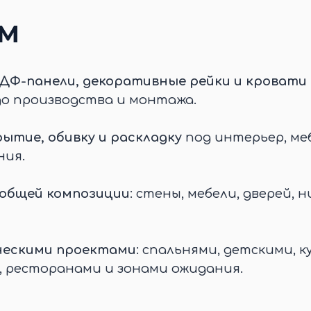
ЕМ
ДФ-панели, декоративные рейки и кровати 
до производства и монтажа.
ытие, обивку и раскладку
под интерьер, меб
ния.
 общей композиции
: стены, мебели, дверей, н
ческими проектами
: спальнями, детскими, к
, ресторанами и зонами ожидания.