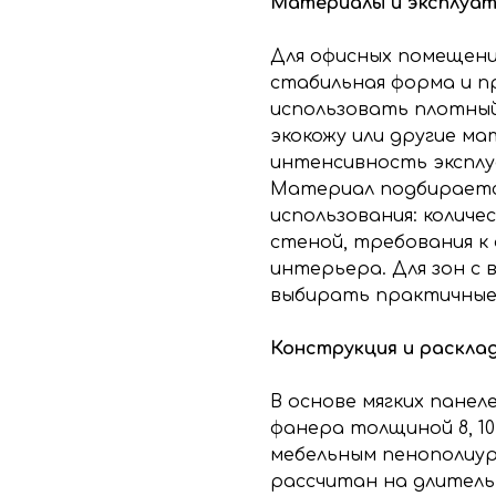
Материалы и эксплуа
Для офисных помещени
стабильная форма и п
использовать плотный
экокожу или другие м
интенсивность эксплу
Материал подбирается
использования: колич
стеной, требования к 
интерьера. Для зон с
выбирать практичные 
Конструкция и раскла
В основе мягких панел
фанера толщиной 8, 10
мебельным пенополиур
рассчитан на длитель