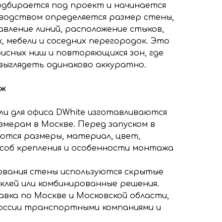
дбирается под проект и начинается
зводством определяется размер стены,
авление линий, расположение стыков,
, мебели и соседних перегородок. Это
исных ниш и повторяющихся зон, где
выглядеть одинаково аккуратно.
аж
ли для офиса DWhite изготавливаются
змерам в Москве. Перед запуском в
ются размеры, материал, цвет,
особ крепления и особенности монтажа
ования стены используются скрытые
 клей или комбинированные решения.
авка по Москве и Московской области,
оссии транспортными компаниями и