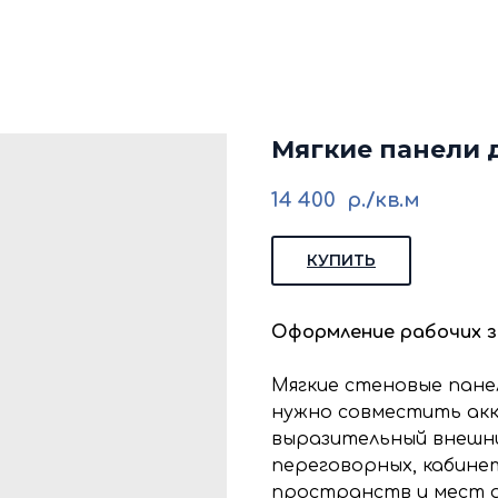
кие стеновые панели
Стеновые панели из мд
Изголовья для кровати
Каталог
Галере
Блог
Ко
Мягкие панели 
14 400
р./кв.м
КУПИТЬ
Оформление рабочих з
Мягкие стеновые панел
нужно совместить ак
выразительный внешни
переговорных, кабинет
пространств и мест д