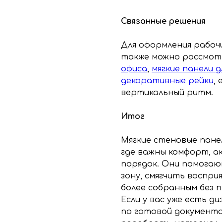
Связанные решения
Для оформления рабо
также можно рассмо
офиса
,
мягкие панели 
декоративные рейки
,
вертикальный ритм.
Итог
Мягкие стеновые пане
где важны комфорт, а
порядок. Они помогаю
зону, смягчить воспр
более собранным без 
Если у вас уже есть д
по готовой документа