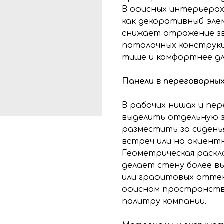
В офисных интерьера
как декоративный эле
снижает отражение зв
потолочных конструкц
тише и комфортнее дл
Панели в переговорных
В рабочих нишах и пе
выделить отдельную зо
разместить за сиденья
встреч или на акцент
Геометрическая раскл
делает стену более вы
или графитовых отте
офисном пространств
палитру компании.