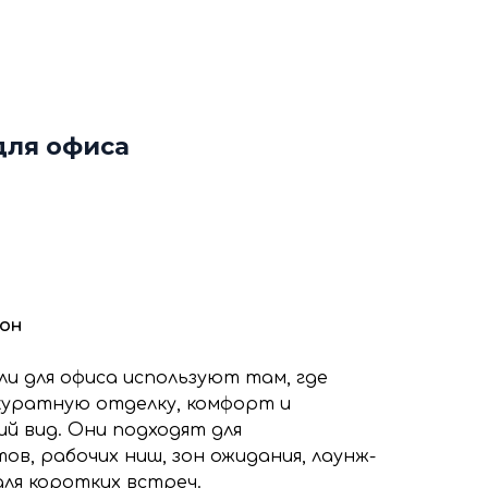
ф
Декоративные рейки
я
Этапы работы с нами
нтакты
+7 (963) 649 57 75
для офиса
он
и для офиса используют там, где
куратную отделку, комфорт и
й вид. Они подходят для
ов, рабочих ниш, зон ожидания, лаунж-
ля коротких встреч.