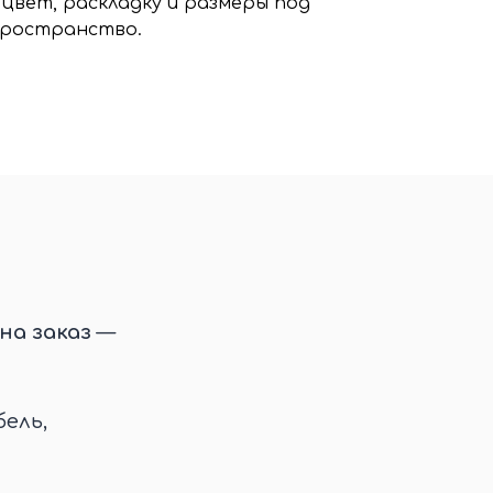
цвет, раскладку и размеры под
пространство.
на заказ
—
ель,