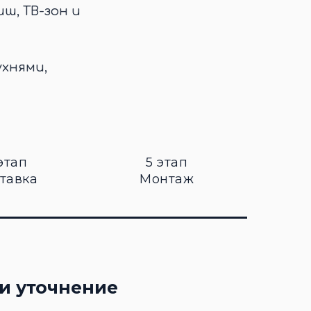
иш, ТВ-зон и
ухнями,
этап
5 этап
тавка
Монтаж
и уточнение