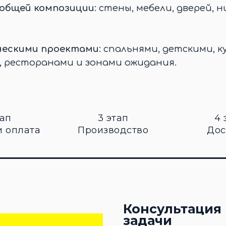
 общей композиции
: стены, мебели, дверей, н
ческими проектами
: спальнями, детскими, к
, ресторанами и зонами ожидания.
тап
3 этап
4 
и оплата
Производство
Дос
Консультация 
задачи