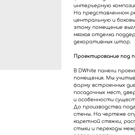
интерьерную компози
На представленном р
центральную и боковы
этому помещение выгл
мягкая отделка подде
декоративных штор.
Проектирование под п
В DWhite панели прое
помещения. Мы учитыв
форму встроенных див
посадочных мест, две
и особенности сущес
До производства под
стены. На чертеже оп
каретной стяжки, рас
стыки и переходы меж