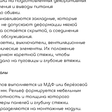
или на подготовленных декоративных
ления и выводы питания
о обивки.
анавливаются закладные, которые
 не допускают деформации мягкой
а остаётся скрытой, а соединения
 обслуживания.
зетки, выключатели, вентиляционные
нические элементы. Их положение
сунком каретной стяжки, чтобы
ало на пуговицы и глубокие втяжки.
иалы
тов выполняется из МДФ или берёзовой
 мм. Рельеф формируется мебельным
лотность и толщина которого
еры панелей и глубину стяжки.
разделяются на монтажные модули.