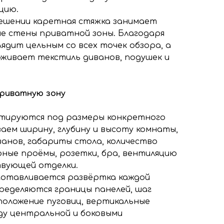
цию.
ешении каретная стяжка занимает
е стены приватной зоны. Благодаря
ядит цельным со всех точек обзора, а
рживает текстиль диванов, подушек и
риватную зону
ктируются под размеры конкретного
аем ширину, глубину и высоту комнаты,
анов, габариты стола, количество
рные проёмы, розетки, бра, вентиляцию
твующей отделки.
готавливается развёртка каждой
ределяются границы панелей, шаг
положение пуговиц, вертикальные
ду центральной и боковыми