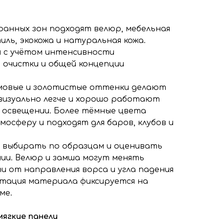
анных зон подходят велюр, мебельная
ль, экокожа и натуральная кожа.
 с учётом интенсивности
а очистки и общей концепции
емовые и золотистые оттенки делают
визуально легче и хорошо работают
 освещении. Более тёмные цвета
осферу и подходят для баров, клубов и
 выбирать по образцам и оценивать
ии. Велюр и замша могут менять
и от направления ворса и угла падения
тация материала фиксируется на
ме.
мягкие панели