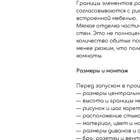
Границы элементов р
согласовываются с ри
встроенной мебелью.
Мягкая отделка части
стен. Это не полноцен
количество обитых по
менее резким, что по
комнаты.
Размеры и монтаж
Перед запуском в про
— размеры центрально
— высота и границы мя
— рисунок и шаг карет
— расположение стыков
— материал, цвет и н
— размеры диванов и 
— бра, розетки и вен