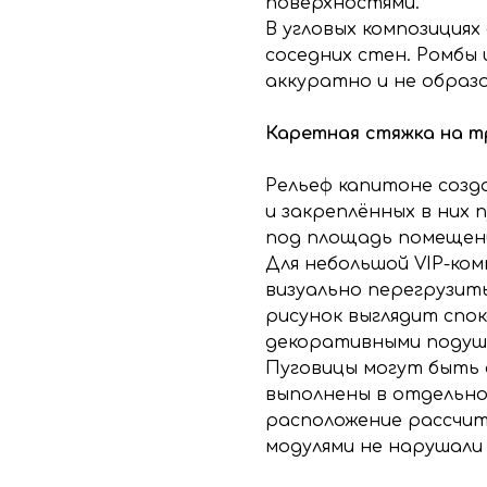
поверхностями.
В угловых композициях
соседних стен. Ромбы
аккуратно и не образо
Каретная стяжка на т
Рельеф капитоне соз
и закреплённых в них 
под площадь помещени
Для небольшой VIP-ко
визуально перегрузит
рисунок выглядит спок
декоративными подуш
Пуговицы могут быть
выполнены в отдельно
расположение рассчит
модулями не нарушали