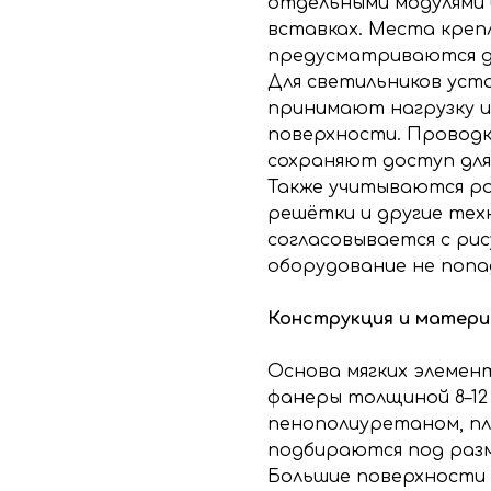
отдельными модулями 
вставках. Места креп
предусматриваются д
Для светильников уст
принимают нагрузку и
поверхности. Проводк
сохраняют доступ для
Также учитываются ро
решётки и другие тех
согласовывается с ри
оборудование не попад
Конструкция и матер
Основа мягких элемен
фанеры толщиной 8–12
пенополиуретаном, п
подбираются под разм
Большие поверхности 