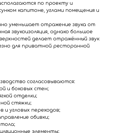
асполагаются по проекту и
сунком капитоне, углами помещения и
чно уменьшает отражение звука от
ная звукоизоляция, однако большое
верхностей делает отражённый звук
лезно для приватной ресторанной
изводство согласовываются:
й и боковых стен;
гкой отделки;
ной стяжки;
 и угловых переходов;
аправление обивки;
стола;
тиляционные элементы;