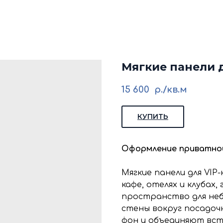
кие стеновые панели
Стеновые панели из мд
Изголовья для кровати
Каталог
Галере
Блог
Ко
Мягкие панели 
15 600
р./кв.м
КУПИТЬ
Оформление приватно
Мягкие панели для VI
кафе, отелях и клубах
пространство для неб
стены вокруг посадо
фон и объединяют вст