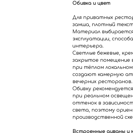
Обивка и цвет
Для приватных рестор
замша, плотный тексти
Материал выбирается
эксплуатации, способ
интерьера.
Светлые бежевые, кр
закрытое помещение 
при тёплом локальном
создают камерную атм
вечерних ресторанов.
Обивку рекомендуется
при реальном освещен
оттенок в зависимост
света, поэтому ориен
производственной схе
Встроенные диваны и 