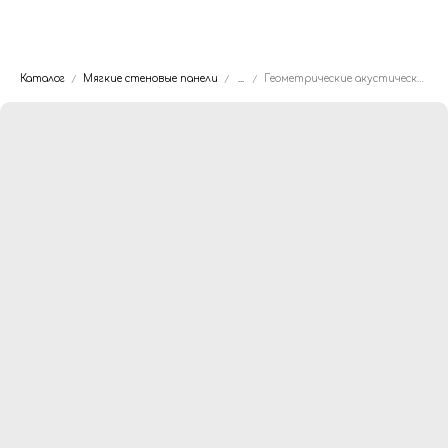
Dwhite24
Каталог
Мягкие стеновые панели
...
Геометрические акустические панели для домашнего кинотеатра