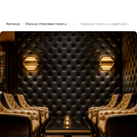
Dwhite24
Каталог
Мягкие стеновые панели
...
Кожаные панели с каретной стяжкой для лаунж-зоны