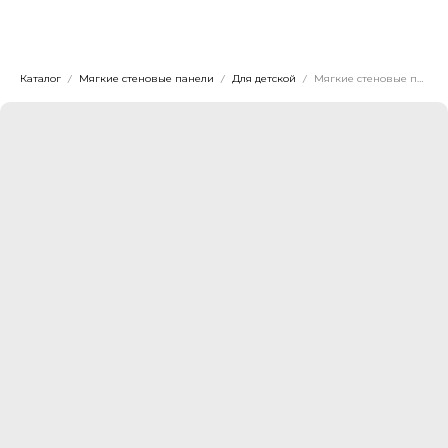
Dwhite24
Каталог
Мягкие стеновые панели
Для детской
Мягкие стеновые панели для детской по индивидуальному размеру