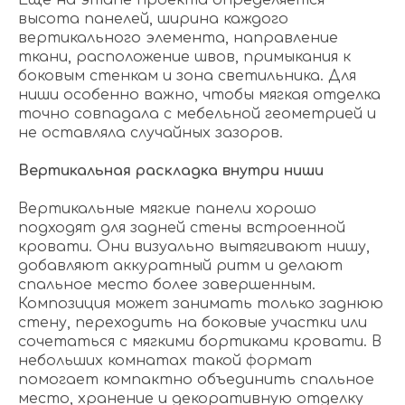
Еще на этапе проекта определяется
высота панелей, ширина каждого
вертикального элемента, направление
ткани, расположение швов, примыкания к
боковым стенкам и зона светильника. Для
ниши особенно важно, чтобы мягкая отделка
точно совпадала с мебельной геометрией и
не оставляла случайных зазоров.
Вертикальная раскладка внутри ниши
Вертикальные мягкие панели хорошо
подходят для задней стены встроенной
кровати. Они визуально вытягивают нишу,
добавляют аккуратный ритм и делают
спальное место более завершенным.
Композиция может занимать только заднюю
стену, переходить на боковые участки или
сочетаться с мягкими бортиками кровати. В
небольших комнатах такой формат
помогает компактно объединить спальное
место, хранение и декоративную отделку