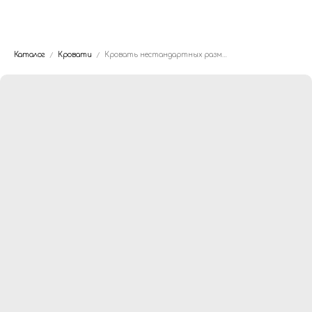
Dwhite24
Каталог
Кровати
Кровать нестандартных размеров Custom Balance