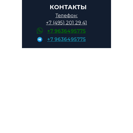
КОНТАКТЫ
—
10 %
— после завершения
монтажа на объекте
Телефон:
+7 (495) 201 29 41
Возможна оплата наличными
+7 9636495775
или по безналичному расчёту.
+7 9636495775