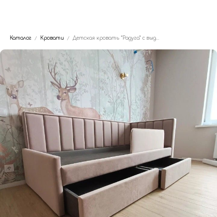
Dwhite24
Каталог
Кровати
Детская кровать “Радуга” с выдвижными ящиками