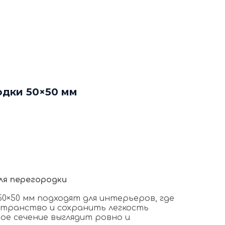
ф
Декоративные рейки
я
Этапы работы с нами
нтакты
+7 (963) 649 57 75
одки 50×50 мм
ля перегородки
0×50 мм подходят для интерьеров, где
странство и сохранить легкость
ое сечение выглядит ровно и