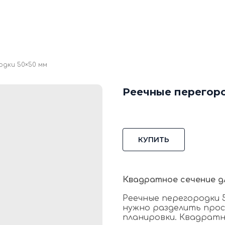
кие стеновые панели
Стеновые панели из мд
Изголовья для кровати
Каталог
Галере
Блог
Ко
одки 50×50 мм
Реечные перегор
КУПИТЬ
Квадратное сечение д
Реечные перегородки 5
нужно разделить про
планировки. Квадратн