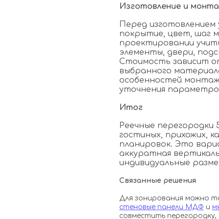
Изготовление и монт
Перед изготовлением 
покрытие, цвет, шаг м
проектировании учит
элементы, двери, подс
Стоимость зависит от
выбранного материала
особенностей монтажа
уточнения параметро
Итог
Реечные перегородки 
гостиных, прихожих, 
планировок. Это вари
аккуратная вертикаль
индивидуальные разме
Связанные решения
Для зонирования можно 
стеновые панели МДФ
и
м
совместить перегородку,