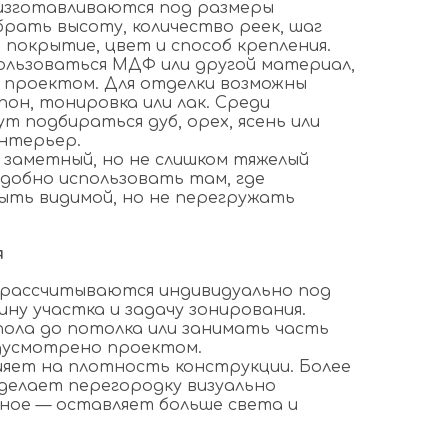
изготавливаются под размеры
рать высоту, количество реек, шаг
 покрытие, цвет и способ крепления.
ользоваться МДФ или другой материал,
 проектом. Для отделки возможны
он, тонировка или лак. Среди
 подбираться дуб, орех, ясень или
нтерьер.
 заметный, но не слишком тяжелый
удобно использовать там, где
ыть видимой, но не перегружать
я
 рассчитываются индивидуально под
ну участка и задачу зонирования.
пола до потолка или занимать часть
дусмотрено проектом.
ияет на плотность конструкции. Более
делает перегородку визуально
дное — оставляет больше света и