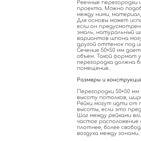
Реечные перегородки 
проекта. Можно подоб
между ними, материал,
Для основы может исп
если он предусмотрен
эмаль, натуральный шп
вариантов шпона могут
другой оттенок под и
Сечение 50×50 мм дает
объем. Такой формат 
перегородка должна б
помещение.
Размеры и конструкци
Перегородки 50×50 мм
высоту потолков, шири
Рейки могут идти от 
высоты, если это пре
Шаг между рейками вл
частое расположение 
плотнее, более свобо
воздуха между зонами.