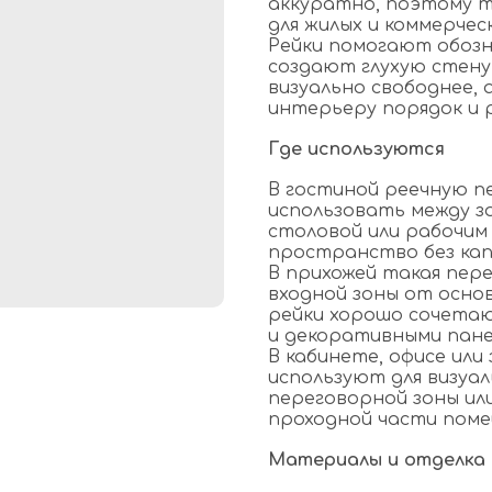
аккуратно, поэтому т
для жилых и коммерчес
Рейки помогают обозн
создают глухую стену
визуально свободнее, 
интерьеру порядок и 
Где используются
В гостиной реечную п
использовать между зо
столовой или рабочим
пространство без ка
В прихожей такая пер
входной зоны от осно
рейки хорошо сочетаю
и декоративными пане
В кабинете, офисе или
используют для визуал
переговорной зоны ил
проходной части поме
Материалы и отделка