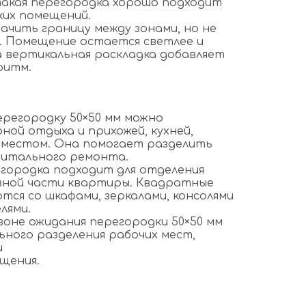
акая перегородка хорошо подходит
ких помещений.
ачить границу между зонами, но не
. Помещение остается светлее и
а вертикальная раскладка добавляет
ритм.
ерегородку 50×50 мм можно
ной отдыха и прихожей, кухней,
 местом. Она помогает разделить
питального ремонта.
егородка подходит для отделения
вной части квартиры. Квадратные
тся со шкафами, зеркалами, консолями
лями.
 зоне ожидания перегородки 50×50 мм
ьного разделения рабочих мест,
и
щения.