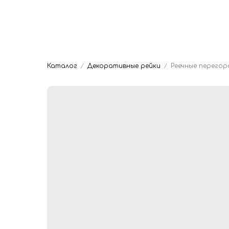
Главная
Мяг
Dwhite24
Кровати на заказ
Каталог
Декоративные рейки
Реечные перегор