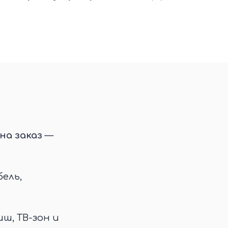
на заказ
—
ель,
иш, ТВ-зон и