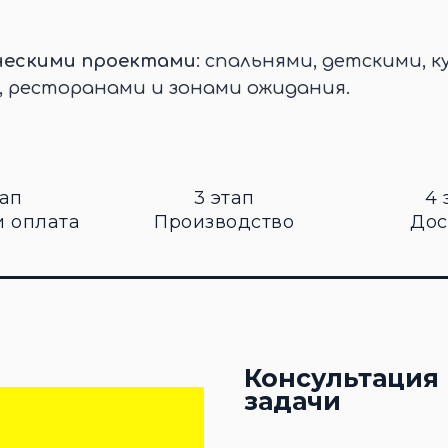
ческими проектами
: спальнями, детскими, к
, ресторанами и зонами ожидания.
тап
3 этап
4 
и оплата
Производство
Дос
Консультация 
задачи