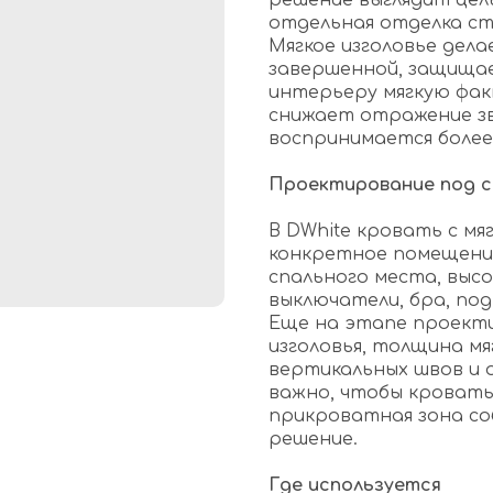
решение выглядит цел
отдельная отделка ст
Мягкое изголовье дел
завершенной, защища
интерьеру мягкую фак
снижает отражение зв
воспринимается более
Проектирование под 
В DWhite кровать с мя
конкретное помещение
спального места, выс
выключатели, бра, под
Еще на этапе проект
изголовья, толщина мя
вертикальных швов и 
важно, чтобы кровать
прикроватная зона со
решение.
Где используется