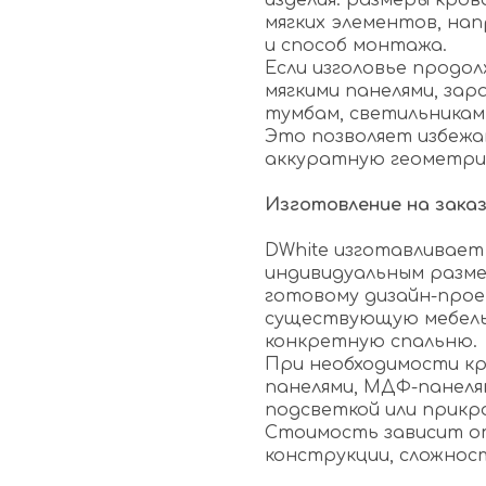
изделия: размеры кров
мягких элементов, на
и способ монтажа.
Если изголовье продол
мягкими панелями, за
тумбам, светильникам
Это позволяет избежа
аккуратную геометри
Изготовление на зака
DWhite изготавливает 
индивидуальным разме
готовому дизайн-про
существующую мебель 
конкретную спальню.
При необходимости кр
панелями, МДФ-панеля
подсветкой или прикр
Стоимость зависит от
конструкции, сложнос