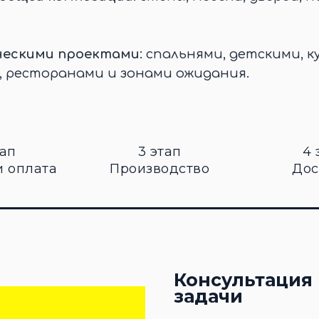
ческими проектами
: спальнями, детскими, к
, ресторанами и зонами ожидания.
тап
3 этап
4 
и оплата
Производство
Дос
Консультация 
задачи