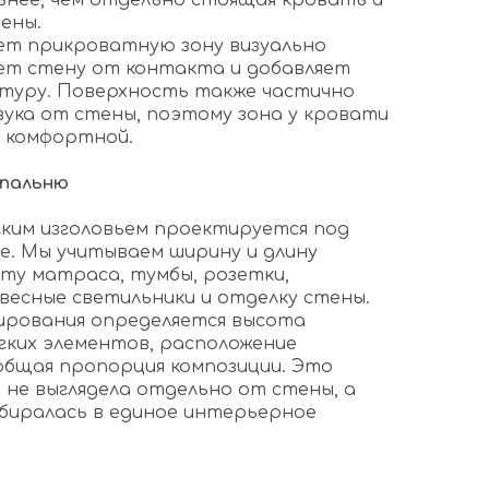
ьнее, чем отдельно стоящая кровать и
ены.
ает прикроватную зону визуально
ет стену от контакта и добавляет
туру. Поверхность также частично
ука от стены, поэтому зона у кровати
 комфортной.
спальню
гким изголовьем проектируется под
. Мы учитываем ширину и длину
оту матраса, тумбы, розетки,
весные светильники и отделку стены.
ирования определяется высота
гких элементов, расположение
общая пропорция композиции. Это
 не выглядела отдельно от стены, а
биралась в единое интерьерное