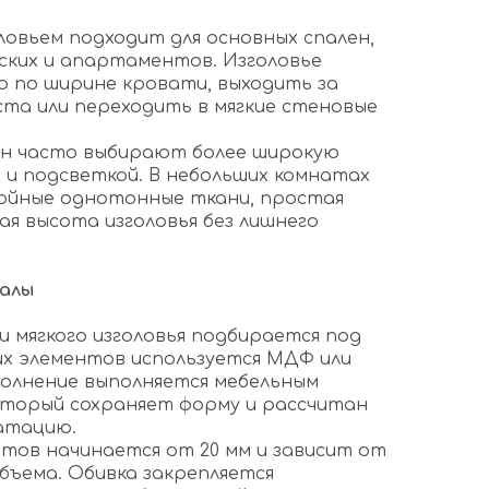
ловьем подходит для основных спален,
ских и апартаментов. Изголовье
 по ширине кровати, выходить за
ста или переходить в мягкие стеновые
ен часто выбирают более широкую
 и подсветкой. В небольших комнатах
ойные однотонные ткани, простая
ая высота изголовья без лишнего
иалы
и мягкого изголовья подбирается под
ких элементов используется МДФ или
полнение выполняется мебельным
оторый сохраняет форму и рассчитан
атацию.
нтов начинается от 20 мм и зависит от
бъема. Обивка закрепляется