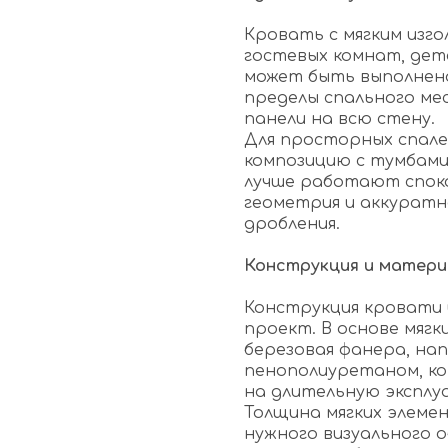
Кровать с мягким изго
гостевых комнат, дет
может быть выполнено
пределы спального ме
панели на всю стену.
Для просторных спал
композицию с тумбами
лучше работают спок
геометрия и аккуратн
дробления.
Конструкция и матер
Конструкция кровати 
проект. В основе мяг
березовая фанера, на
пенополиуретаном, к
на длительную эксплу
Толщина мягких элеме
нужного визуального о