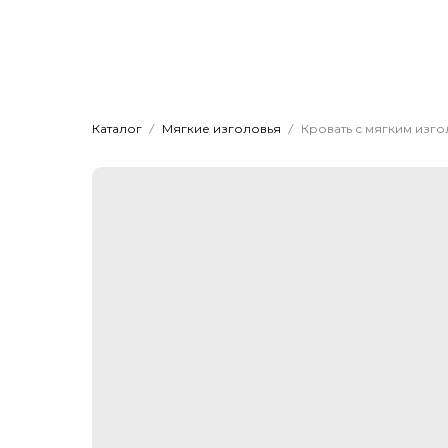
Главная
Мяг
Dwhite24
Кровати на заказ
Каталог
Мягкие изголовья
Кровать с мягким изг