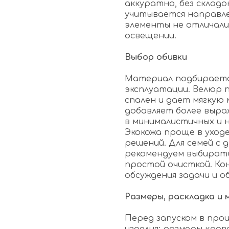
аккуратно, без складо
учитывается направле
элементы не отличали
освещении.
Выбор обивки
Материал подбирается
эксплуатации. Велюр 
спален и дает мягкую
добавляет более выр
в минималистичных и 
Экокожа проще в уходе
решений. Для семей с
рекомендуем выбирать
простой очисткой. Ко
обсуждения задачи и о
Размеры, раскладка и
Перед запуском в про