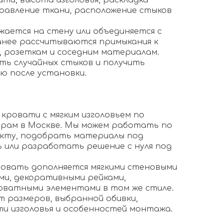
ати, высота изголовья, раскладка
правление ткани, расположение стыков
жается на стену или объединяется с
ранее рассчитываются примыкания к
, розеткам и соседним материалам.
ть случайных стыков и получить
ю после установки.
з
кровати с мягким изголовьем по
рам в Москве. Мы можем работать по
екту, подобрать материалы под
или разработать решение с нуля под
овать дополняется мягкими стеновыми
ми, декоративными рейками,
оватными элементами в том же стиле.
 размеров, выбранной обивки,
ти изголовья и особенностей монтажа.