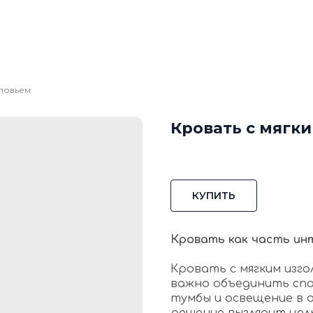
кие стеновые панели
Стеновые панели из мд
Изголовья для кровати
Каталог
Галере
Блог
Ко
оловьем
Кровать с мягк
КУПИТЬ
Кровать как часть ин
Кровать с мягким изго
важно объединить спа
тумбы и освещение в 