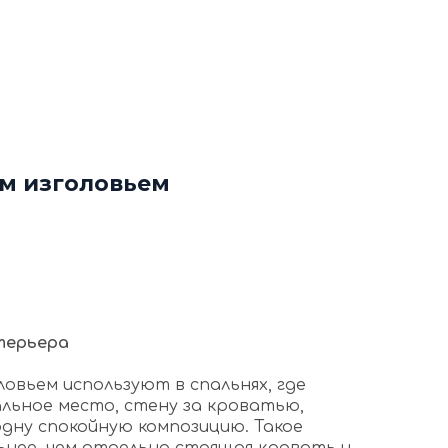
ф
Декоративные рейки
я
Этапы работы с нами
нтакты
+7 (963) 649 57 75
им изголовьем
терьера
ловьем используют в спальнях, где
льное место, стену за кроватью,
одну спокойную композицию. Такое