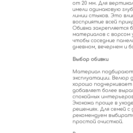
от 20 мм. Для вертика
имели одинаковую глу
линии стыков. Это вл
восприятие всей прик
Обивка закрепляется б
материалов с ворсом 
чтобы соседние панел
дневном, вечернем и б
Выбор обивки
Материал подбирают п
эксплуатации. Велюр 
хорошо подчеркивает 
добавляет более выра
спокойных интерьеро
Экокожа проще в уходе
решениях. Для семей 
рекомендуем выбирать
простой очисткой.