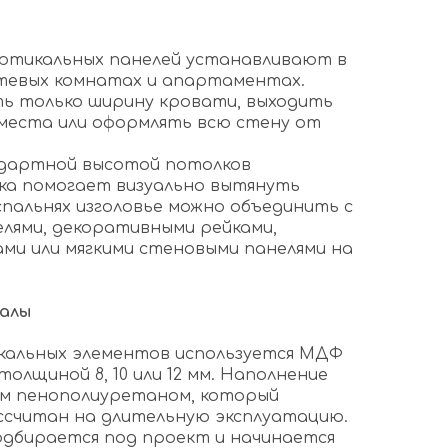
вертикальных панелей устанавливают в
остевых комнатах и апартаментах.
ь только ширину кровати, выходить
 места или оформлять всю стену от
ндартной высотой потолков
ка помогает визуально вытянуть
спальнях изголовье можно объединить с
лями, декоративными рейками,
и или мягкими стеновыми панелями на
иалы
икальных элементов используется МДФ
толщиной 8, 10 или 12 мм. Наполнение
ым пенополиуретаном, который
ссчитан на длительную эксплуатацию.
дбирается под проект и начинается