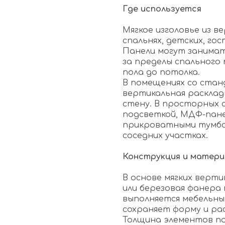
Где используется
Мягкое изголовье из 
спальнях, детских, г
Панели могут занимат
за пределы спального
пола до потолка.
В помещениях со ста
вертикальная расклад
стену. В просторных 
подсветкой, МДФ-пане
прикроватными тумбам
соседних участках.
Конструкция и матер
В основе мягких верт
или березовая фанера 
выполняется мебельн
сохраняет форму и ра
Толщина элементов по