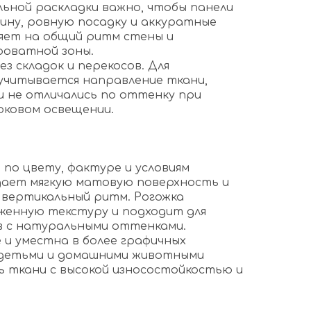
льной раскладки важно, чтобы панели
бину, ровную посадку и аккуратные
ияет на общий ритм стены и
роватной зоны.
ез складок и перекосов. Для
учитывается направление ткани,
и не отличались по оттенку при
оковом освещении.
о цвету, фактуре и условиям
дает мягкую матовую поверхность и
вертикальный ритм. Рогожка
женную текстуру и подходит для
в с натуральными оттенками.
 и уместна в более графичных
с детьми и домашними животными
 ткани с высокой износостойкостью и