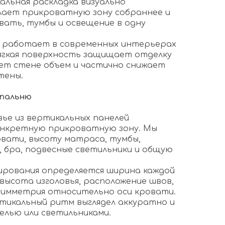
альная раскладка визуально
лает прикроватную зону собраннее и
вать, тумбы и освещение в одну
о работает в современных интерьерах
Мягкая поверхность защищает отделку
ет стене объем и частично снижает
тены.
спальню
овье из вертикальных панелей
онкретную прикроватную зону. Мы
вати, высоту матраса, тумбы,
, бра, подвесные светильники и общую
ирования определяется ширина каждой
высота изголовья, расположение швов,
симметрия относительно оси кровати.
тикальный ритм выглядел аккуратно и
елью или светильниками.