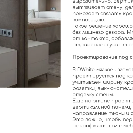
выразительно. Вертик
вытягивает стену, де
помогает связать кро
композицию.
Такое решение хорош
без лишнего декора. 
от контакта, добавля
отражение звука от с
Проектирование под 
В DWhite мягкое изгол
проектируется под к
учитываем ширину кро
розетки, выключатели
отделку стены.
Еще на этапе проект
вертикальной панели, 
направление ткани и 
Это важно, чтобы вер
не конфликтовал с меб