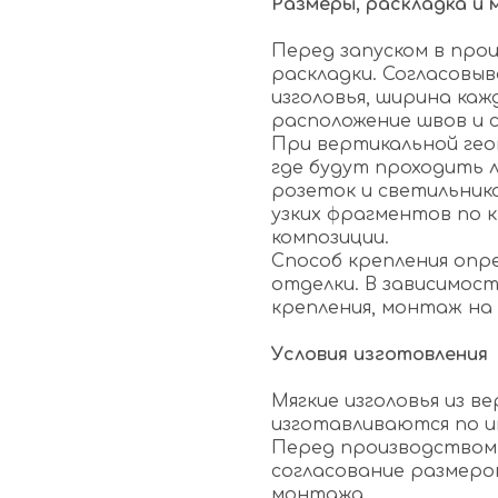
Размеры, раскладка и
Перед запуском в про
раскладки. Согласовы
изголовья, ширина каж
расположение швов и 
При вертикальной ге
где будут проходить 
розеток и светильник
узких фрагментов по 
композиции.
Способ крепления опр
отделки. В зависимос
крепления, монтаж на
Условия изготовления
Мягкие изголовья из в
изготавливаются по и
Перед производством
согласование размеров
монтажа.