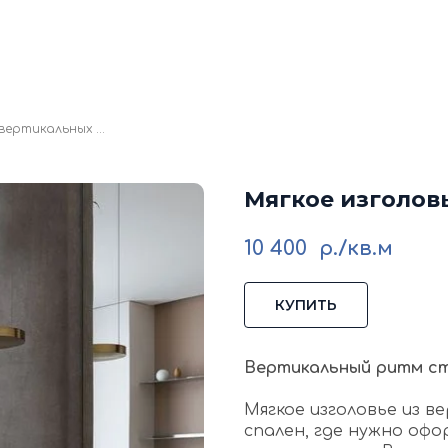
кие стеновые панели
Стеновые панели из мд
Изголовья для кровати
Каталог
Галере
Блог
Ко
Мягкое изголовье из вертикальных панелей
Мягкое изголов
10 400
р./кв.м
КУПИТЬ
Вертикальный ритм с
Мягкое изголовье из в
спален, где нужно оф