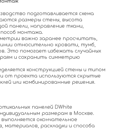
 монтаж
изводство подготавливается схема
ваются размеры стены, высота
дой панели, направление ткани,
способ монтажа.
ометрии важно заранее просчитать,
линии относительно кровати, тумб,
ов. Это помогает избежать случайных
краям и сохранить симметрию
еделяется конструкцией стены и типом
ти от проекта используются скрытые
 клей или комбинированные решения.
ертикальных панелей DWhite
ндивидуальным размерам в Москве.
 выполняется окончательное
, материалов, раскладки и способа