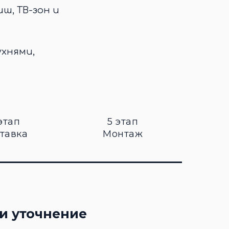
иш, ТВ-зон и
ухнями,
этап
5 этап
тавка
Монтаж
и уточнение