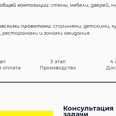
 общей композиции
: стены, мебели, дверей, н
ческими проектами
: спальнями, детскими, к
, ресторанами и зонами ожидания.
тап
3 этап
4 
и оплата
Производство
Дос
Консультация 
задачи