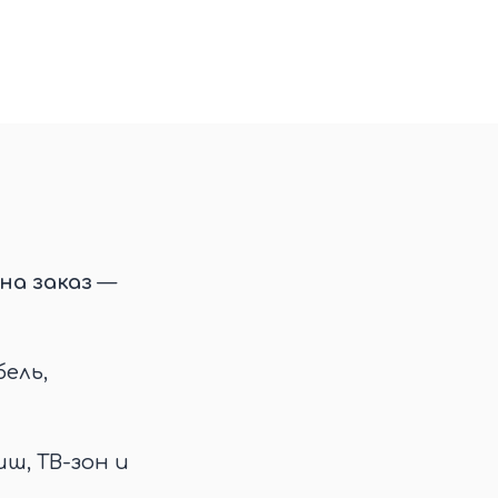
на заказ
—
ель,
иш, ТВ-зон и