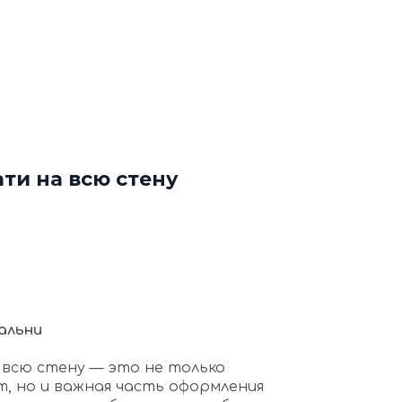
ф
Декоративные рейки
я
Этапы работы с нами
нтакты
+7 (963) 649 57 75
ти на всю стену
альни
 всю стену — это не только
, но и важная часть оформления