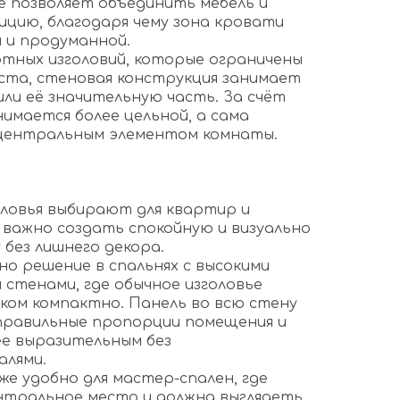
е позволяет объединить мебель и
ицию, благодаря чему зона кровати
 и продуманной.
тных изголовий, которые ограничены
ста, стеновая конструкция занимает
ли её значительную часть. За счёт
имается более цельной, а сама
центральным элементом комнаты.
оловья выбирают для квартир и
 важно создать спокойную и визуально
без лишнего декора.
о решение в спальнях с высокими
 стенами, где обычное изголовье
ком компактно. Панель во всю стену
правильные пропорции помещения и
е выразительным без
алями.
е удобно для мастер-спален, где
нтральное место и должна выглядеть