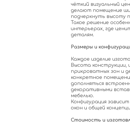
чёткий визуальный це
делают помещение ши
подчеркнуть высоту п
Такое решение особен
интерьерах, где ценит
деталям.
Размеры и конфигурац
Каждое изделие изгот
Высота конструкции, 
прикроватных зон и д
конкретное помещение
дополняться встроенн
декоративными вставк
мебелью.
Конфигурация зависит
окон и общей концепц
Стоимость и изготов