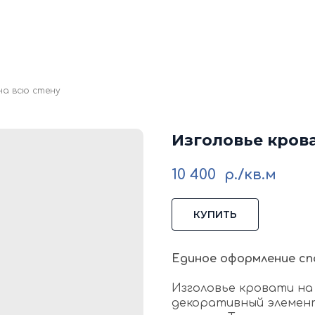
кие стеновые панели
Стеновые панели из мд
Изголовья для кровати
Каталог
Галере
Блог
Ко
на всю стену
Изголовье крова
10 400
р./кв.м
КУПИТЬ
Единое оформление сп
Изголовье кровати на
декоративный элемент