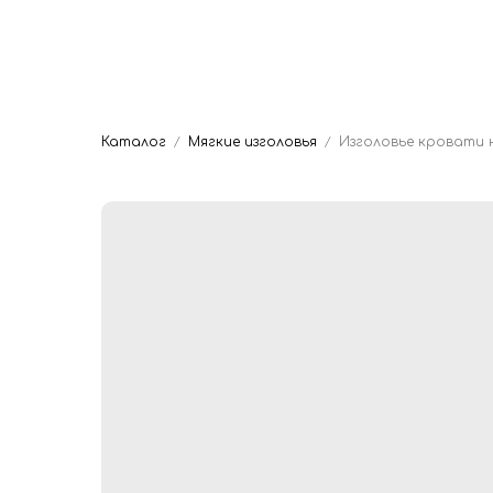
Главная
Мяг
Dwhite24
Кровати на заказ
Каталог
Мягкие изголовья
Изголовье кровати 