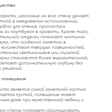
щества
ффекта, изголовье на всю стену делает
тной в ежедневном использовании.
добна для чтения, просмотра
ы за ноутбуком в кровати. Кроме того,
стильной отделки помогает частично
ука, что особенно заметно в
 количеством твёрдых поверхностей.
стенных светильников или скрытой
ани становится более выразительной,
ретает дополнительную глубину без
 решений.
е помещения
сто является самой заметной частью
стаётся пустой, помещение может
ным даже при качественной мебели и
рину стены помогает сформировать