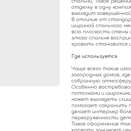
спальни. Такое решени
отделку в одну композ
выглядит завершённой
В отличие от стандар
шириной спального ме
всю плоскость стены и
этого спальня восприн
кровать становится 
Где используется
Чаще всего такие изг
загородных домов, где
собранную атмосферу 
Особенно востребован
потолками и широкими
может выглядеть слиш
помогает сохранить 
делает интерьер боле
перегруженности дет
Такое оформление такж
кровать занимает це