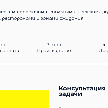
ческими проектами
: спальнями, детскими, к
, ресторанами и зонами ожидания.
тап
3 этап
4 
и оплата
Производство
Дос
Консультация 
задачи