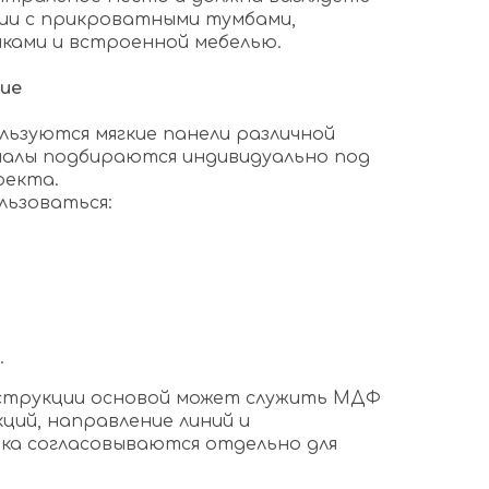
ии с прикроватными тумбами,
ками и встроенной мебелью.
ие
льзуются мягкие панели различной
иалы подбираются индивидуально под
оекта.
льзоваться:
.
нструкции основой может служить МДФ
кций, направление линий и
ка согласовываются отдельно для