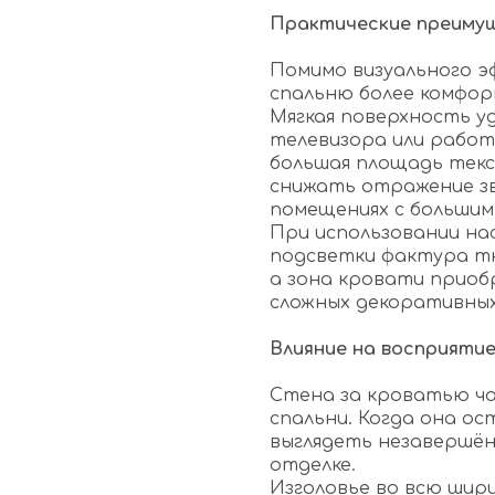
Практические преиму
Помимо визуального э
спальню более комфор
Мягкая поверхность у
телевизора или работ
большая площадь тек
снижать отражение зв
помещениях с большим
При использовании на
подсветки фактура тк
а зона кровати приоб
сложных декоративных
Влияние на восприяти
Стена за кроватью ча
спальни. Когда она о
выглядеть незавершён
отделке.
Изголовье во всю ши