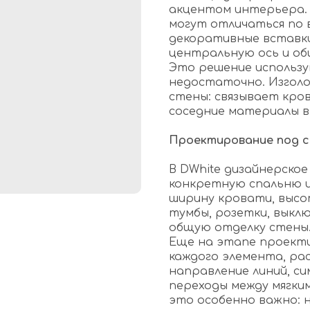
акцентом интерьера. 
могут отличаться по 
декоративные вставк
центральную ось и о
Это решение использу
недостаточно. Изгол
стены: связывает кров
соседние материалы в
Проектирование под 
В DWhite дизайнерское
конкретную спальню и
ширину кровати, высо
тумбы, розетки, выклю
общую отделку стены
Еще на этапе проект
каждого элемента, ра
направление линий, с
переходы между мягки
это особенно важно: