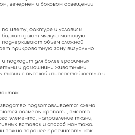
ом, вечернем и боковом освещении.
о цвету, фактуре и условиям
и бархат дают мягкую матовую
о подчеркивают объем сложной
ает прикроватную зону визуально
 и подходит для более графичных
 детьми и домашними животными
 ткани с высокой износостойкостью и
 монтаж
изводство подготавливается схема
ваются размеры кровати, высота
ого элемента, направление ткани,
ивных вставок и способ монтажа.
и важно заранее просчитать, как