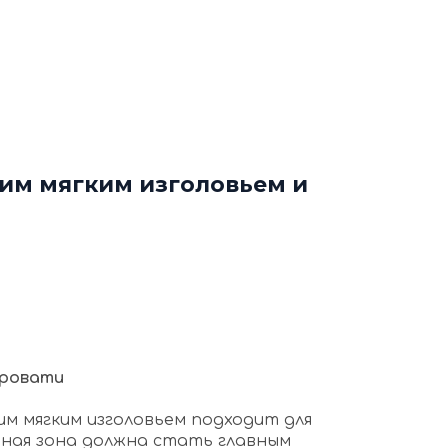
ф
Декоративные рейки
я
Этапы работы с нами
нтакты
+7 (963) 649 57 75
ким мягким изголовьем и
кровати
им мягким изголовьем подходит для
тная зона должна стать главным