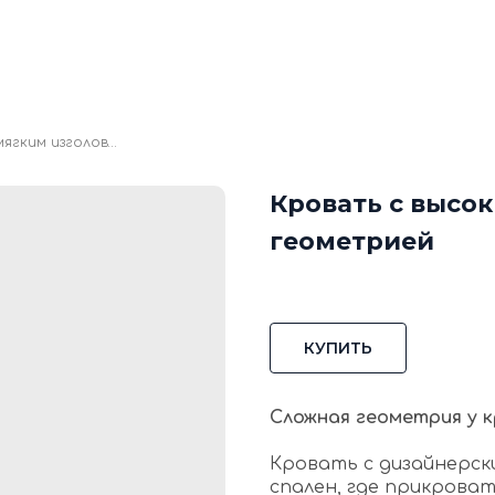
кие стеновые панели
Стеновые панели из мд
Изголовья для кровати
Каталог
Галере
Блог
Ко
Кровать с высоким мягким изголовьем и геометрией
Кровать с высо
геометрией
КУПИТЬ
Сложная геометрия у 
Кровать с дизайнерск
спален, где прикрова