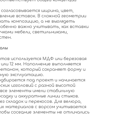
 соответствует общей концепции
согласовывается ширина, цвет,
вление вставок. В сложной геометрии
ать композицию, а не выглядеть
собенно важно учитывать, как вставки
чками мебели, светильниками,
стен.
иалы
нтов используется МДФ или березовая
 или 12 мм. Наполнение выполняется
етаном, который сохраняет форму и
ную эксплуатацию.
дбирается под проект и начинается
рских изголовий с разной высотой
 все элементы имели стабильную
садку и аккуратные линии стыков.
ез складок и перекосов. Для велюра,
гих материалов с ворсом учитывается
тобы соседние элементы не отличались