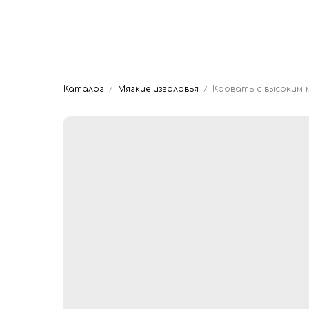
Главная
Мяг
Dwhite24
Кровати на заказ
Каталог
Мягкие изголовья