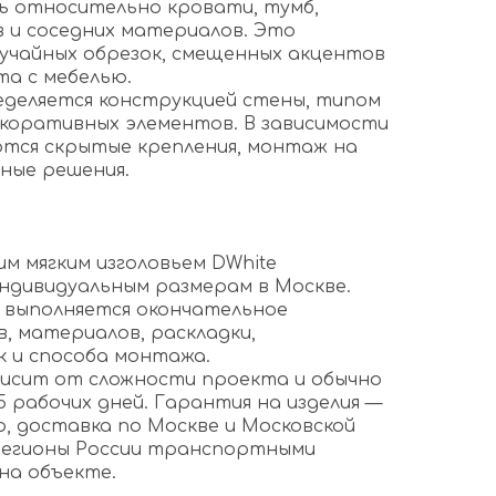
ь относительно кровати, тумб,
в и соседних материалов. Это
учайных обрезок, смещенных акцентов
та с мебелью.
еделяется конструкцией стены, типом
екоративных элементов. В зависимости
тся скрытые крепления, монтаж на
нные решения.
м мягким изголовьем DWhite
ндивидуальным размерам в Москве.
 выполняется окончательное
, материалов, раскладки,
 и способа монтажа.
висит от сложности проекта и обычно
5 рабочих дней. Гарантия на изделия —
р, доставка по Москве и Московской
регионы России транспортными
на объекте.