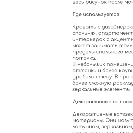
весь рисунок после мо
Где используется
Кровать с дизайнерск
спальнях, апартамент
интерьерах с акцентн
может занимать тольк
пределы спального ме
потолка.
В небольших помещени
оттенки и более круп
дробила стену. В про
более сложную расклад
зеркальные элементы,
Декоративные вставк
Декоративные вставк
материалы. Они могут
латунном, зеркальном