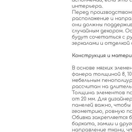
исполнении, если это
интерьера.
Перед производством 
расположение и напра
они должны поддержив
случайным декором. О
будут сочетаться с ру
зеркалами и отделкой 
Конструкция и матер
В основе мягких элеме
фанера толщиной 8, 10
мебельным пенополиур
рассчитан на длитель
Толщина элементов по
от 20 мм. Для дизайне
панелей важно, чтобы
геометрию, ровную по
Обивка закрепляется б
бархата, замши и дру
направление ткани, ч