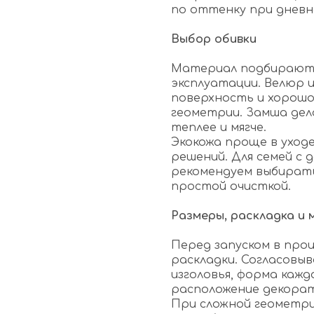
по оттенку при дневн
Выбор обивки
Материал подбирают п
эксплуатации. Велюр 
поверхность и хорош
геометрии. Замша дел
теплее и мягче.
Экокожа проще в уходе
решений. Для семей с
рекомендуем выбирать
простой очисткой.
Размеры, раскладка и
Перед запуском в про
раскладки. Согласовы
изголовья, форма кажд
расположение декорат
При сложной геометри