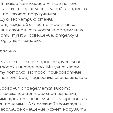
В такой композиции мягкие панели
высоте, направлению линий и форме, а
и помогают подчеркнуть
бщую геометрию стены.
ют, когда обычной прямой спинки
овье становится частью оформления
ать, тумбы, освещение, отделку и
 одну композицию.
спальню
 мягкое изголовье проектируется под
 задачи интерьера. Мы учитываем
ту потолка, матрас, прикроватные
чатели, бра, подвесные светильники и
.
ирования определяется высота
сположение центральной вставки,
имметрия относительно оси кровати и
ми панелями. Для сложной геометрии
 небольшое смещение может нарушить