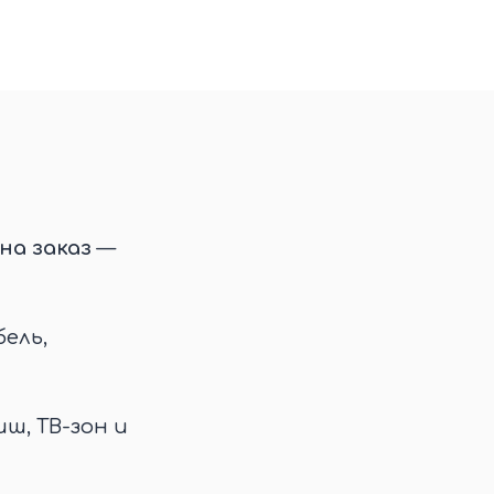
на заказ
—
ель,
иш, ТВ-зон и