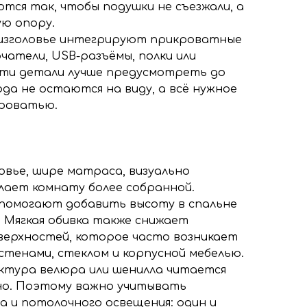
тся так, чтобы подушки не съезжали, а
ую опору.
 изголовье интегрируют прикроватные
чатели, USB-разъёмы, полки или
Эти детали лучше предусмотреть до
да не остаются на виду, а всё нужное
кроватью.
овье, шире матраса, визуально
лает комнату более собранной.
помогают добавить высоту в спальне
. Мягкая обивка также снижает
верхностей, которое часто возникает
стенами, стеклом и корпусной мебелью.
ктура велюра или шенилла читается
но. Поэтому важно учитывать
а и потолочного освещения: один и