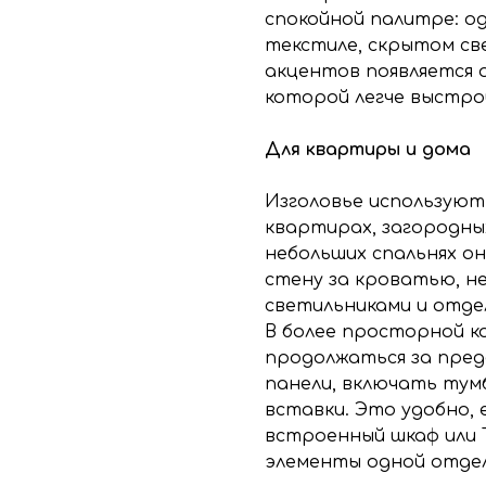
спокойной палитре: о
текстиле, скрытом св
акцентов появляется 
которой легче выстро
Для квартиры и дома
Изголовье используют 
квартирах, загородны
небольших спальнях о
стену за кроватью, н
светильниками и отд
В более просторной 
продолжаться за пред
панели, включать тумб
вставки. Это удобно, 
встроенный шкаф или 
элементы одной отдел