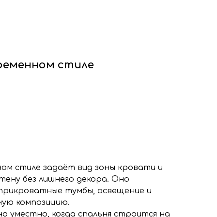
ф
Декоративные рейки
я
Этапы работы с нами
нтакты
+7 (963) 649 57 75
временном стиле
ном стиле задаёт вид зоны кровати и
ену без лишнего декора. Оно
прикроватные тумбы, освещение и
ную композицию.
но уместно, когда спальня строится на