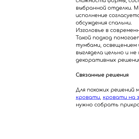
сложности формы, сос
выбранной отделки. 
исполнение согласуетс
обсуждения спальни.
Изголовье в современн
Такой подход помогае
тумбами, освещением 
выглядела цельно и н
декоративных решени
Связанные решения
Для похожих решений
кровати
,
кровати на з
нужно собрать прикро