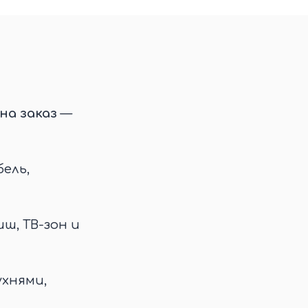
на заказ
—
ель,
иш, ТВ-зон и
ухнями,