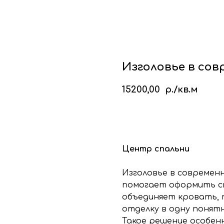
кие стеновые панели
Стеновые панели из мд
Изголовья для кровати
Каталог
Галере
Блог
Ко
Изголовье в со
15200,00
р./кв.м
КУПИТЬ
Центр спальни
Изголовье в современ
помогает оформить ст
объединяет кровать, 
отделку в одну понят
Такое решение особен