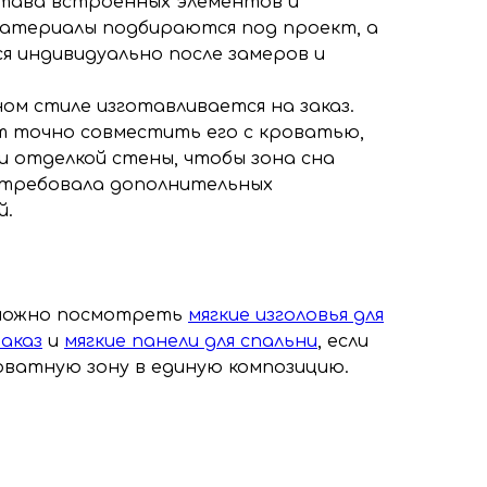
тава встроенных элементов и
Материалы подбираются под проект, а
я индивидуально после замеров и
ом стиле изготавливается на заказ.
т точно совместить его с кроватью,
и отделкой стены, чтобы зона сна
е требовала дополнительных
й.
 можно посмотреть
мягкие изголовья для
аказ
и
мягкие панели для спальни
, если
ватную зону в единую композицию.