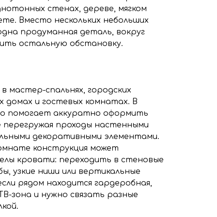
днотонных стенах, дереве, мягком
ете. Вместо нескольких небольших
одна продуманная деталь, вокруг
ить остальную обстановку.
в мастер-спальнях, городских
х домах и гостевых комнатах. В
но помогает аккуратно оформить
е перегружая проходы настенными
ельными декоративными элементами.
комнате конструкция может
елы кровати: переходить в стеновые
ы, узкие ниши или вертикальные
если рядом находится гардеробная,
ТВ-зона и нужно связать разные
кой.