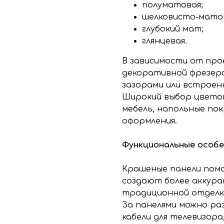
полуматовая;
шелковисто-мато
глубокий мат;
глянцевая.
В зависимости от про
декоративной фрезеро
зазорами или встроен
Широкий выбор цвето
мебель, напольные пок
оформления.
Функциональные особ
Крашеные панели пом
создают более аккура
традиционной отделк
За панелями можно ра
кабели для телевизора