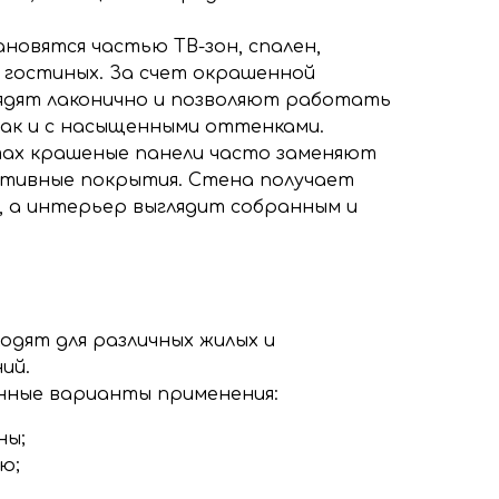
новятся частью ТВ-зон, спален,
и гостиных. За счет окрашенной
ядят лаконично и позволяют работать
так и с насыщенными оттенками.
тах крашеные панели часто заменяют
тивные покрытия. Стена получает
д, а интерьер выглядит собранным и
одят для различных жилых и
ий.
нные варианты применения:
ны;
ю;