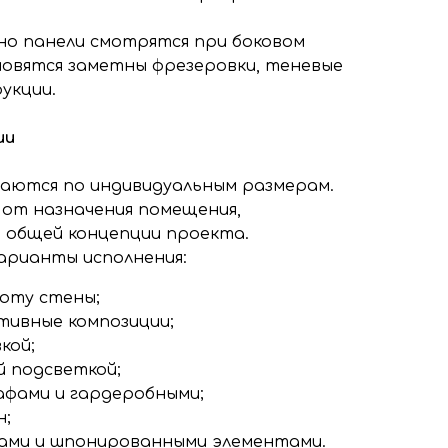
о панели смотрятся при боковом
новятся заметны фрезеровки, теневые
укции.
ии
ваются по индивидуальным размерам.
 от назначения помещения,
 общей концепции проекта.
арианты исполнения:
соту стены;
тивные композиции;
кой;
й подсветкой;
афами и гардеробными;
н;
ками и шпонированными элементами.