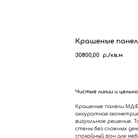
кие стеновые панели
Стеновые панели из мд
Изголовья для кровати
Каталог
Галере
Блог
Ко
Крашеные пане
30800,00
р./кв.м
КУПИТЬ
Чистые линии и цельн
Крашеные панели МДФ 
аккуратная геометрия
визуальное решение. 
стены без сложных де
спокойный фон для ме