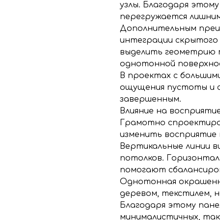
узлы. Благодаря этому
перегружается лишним
Дополнительным преи
интеграции скрытого
выделить геометрию п
однотонной поверхно
В проектах с большим
ощущения пустоты и с
завершенным.
Влияние на восприяти
Грамотно спроектиро
изменить восприятие
Вертикальные линии в
потолков. Горизонта
помогают сбалансиро
Однотонная окрашенн
деревом, текстилем, 
Благодаря этому пане
минималистичных, так