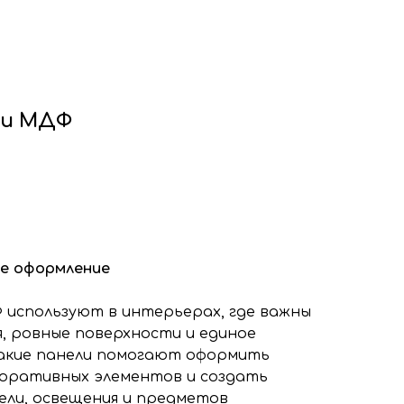
ф
Декоративные рейки
я
Этапы работы с нами
нтакты
+7 (963) 649 57 75
ли МДФ
ое оформление
используют в интерьерах, где важны
, ровные поверхности и единое
Такие панели помогают оформить
коративных элементов и создать
бели, освещения и предметов