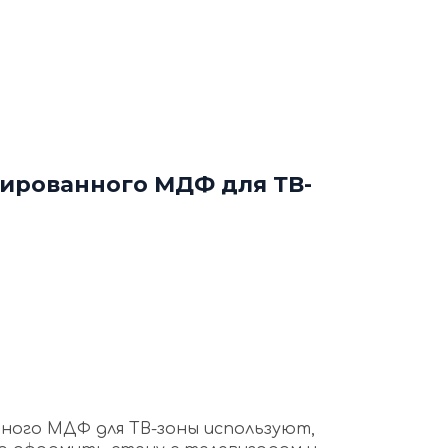
ф
Декоративные рейки
я
Этапы работы с нами
нтакты
+7 (963) 649 57 75
ированного МДФ для ТВ-
ного МДФ для ТВ-зоны используют,