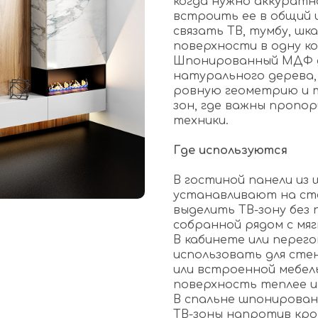
когда нужно аккуратн
встроить ее в общий 
связать ТВ, тумбу, шк
поверхности в одну к
Шпонированный МДФ д
натурального дерева,
ровную геометрию и т
зон, где важны пропо
техники.
Где используются
В гостиной панели из
устанавливают на ст
выделить ТВ-зону без 
собранной рядом с мяг
В кабинете или перег
использовать для сте
или встроенной мебел
поверхность теплее и
В спальне шпонирован
ТВ-зоны напротив кро