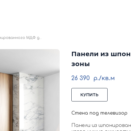
кие стеновые панели
Стеновые панели из мд
Изголовья для кровати
Каталог
Галере
Блог
Ко
Панели из шпонированного МДФ для ТВ-зоны
Панели из шпон
зоны
26 390
р./кв.м
КУПИТЬ
Стена под телевизор
Панели из шпонирован