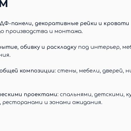
ЕМ
ДФ-панели, декоративные рейки и кровати 
до производства и монтажа.
ытие, обивку и раскладку
под интерьер, меб
ния.
 общей композиции
: стены, мебели, дверей, н
ческими проектами
: спальнями, детскими, к
, ресторанами и зонами ожидания.