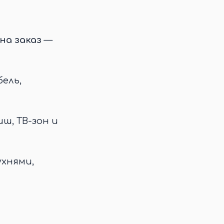
на заказ
—
ель,
иш, ТВ-зон и
ухнями,