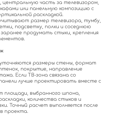
, центральную часть за телевизором,
шкафами или панельную композицию с
ертикальной раскладкой.
учитывают размер телевизора, тумбу,
етки, подсветку, полки и соседнюю
 заранее продумать стыки, крепления
лементов.
аж
 уточняются размеры стены, формат
оттенок, покрытие, направление
ажа. Если ТВ-зона связана со
панели лучше проектировать вместе с
т площади, выбранного шпона,
раскладки, количества стыков и
ки. Точный расчет выполняется после
в проекта.