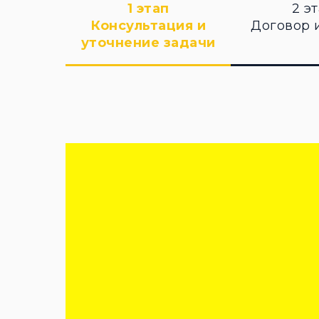
1 этап
2 э
Консультация и
Договор 
уточнение задачи