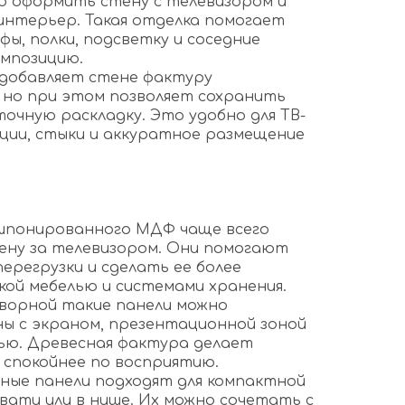
о оформить стену с телевизором и
интерьер. Такая отделка помогает
афы, полки, подсветку и соседние
омпозицию.
обавляет стене фактуру
 но при этом позволяет сохранить
очную раскладку. Это удобно для ТВ-
рции, стыки и аккуратное размещение
 шпонированного МДФ чаще всего
ену за телевизором. Они помогают
перегрузки и сделать ее более
кой мебелью и системами хранения.
оворной такие панели можно
ны с экраном, презентационной зоной
ью. Древесная фактура делает
 спокойнее по восприятию.
ные панели подходят для компактной
вати или в нише. Их можно сочетать с