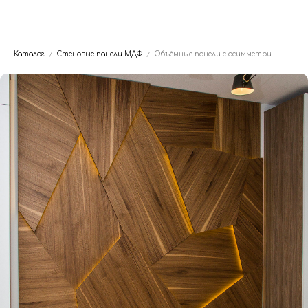
Dwhite24
Каталог
Стеновые панели МДФ
Объёмные панели с асимметричной геометрией