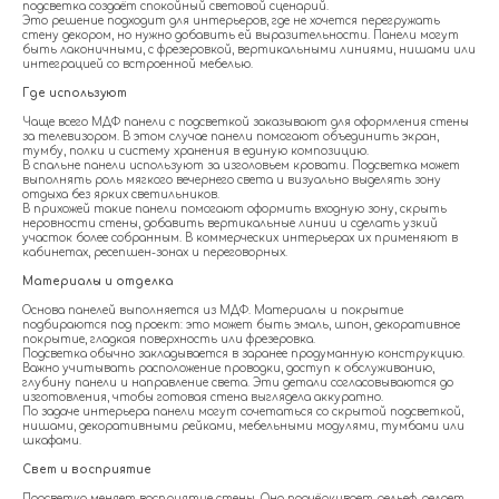
подсветка создаёт спокойный световой сценарий.
Это решение подходит для интерьеров, где не хочется перегружать
стену декором, но нужно добавить ей выразительности. Панели могут
быть лаконичными, с фрезеровкой, вертикальными линиями, нишами или
интеграцией со встроенной мебелью.
Где используют
Чаще всего МДФ панели с подсветкой заказывают для оформления стены
за телевизором. В этом случае панели помогают объединить экран,
тумбу, полки и систему хранения в единую композицию.
В спальне панели используют за изголовьем кровати. Подсветка может
выполнять роль мягкого вечернего света и визуально выделять зону
отдыха без ярких светильников.
В прихожей такие панели помогают оформить входную зону, скрыть
неровности стены, добавить вертикальные линии и сделать узкий
участок более собранным. В коммерческих интерьерах их применяют в
кабинетах, ресепшен-зонах и переговорных.
Материалы и отделка
Основа панелей выполняется из МДФ. Материалы и покрытие
подбираются под проект: это может быть эмаль, шпон, декоративное
покрытие, гладкая поверхность или фрезеровка.
Подсветка обычно закладывается в заранее продуманную конструкцию.
Важно учитывать расположение проводки, доступ к обслуживанию,
глубину панели и направление света. Эти детали согласовываются до
изготовления, чтобы готовая стена выглядела аккуратно.
По задаче интерьера панели могут сочетаться со скрытой подсветкой,
нишами, декоративными рейками, мебельными модулями, тумбами или
шкафами.
Свет и восприятие
Подсветка меняет восприятие стены. Она подчёркивает рельеф, делает