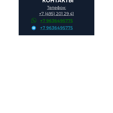
КОНТАКТЫ
—
10 %
— после завершения
монтажа на объекте
Телефон:
+7 (495) 201 29 41
Возможна оплата наличными
+7 9636495775
или по безналичному расчёту.
+7 9636495775