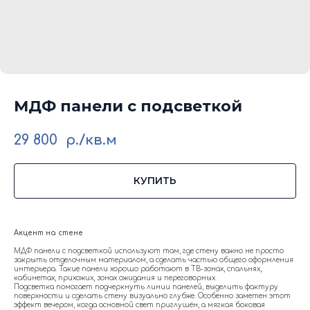
МДФ панели с подсветкой
29 800
р./кв.м
КУПИТЬ
Акцент на стене
МДФ панели с подсветкой используют там, где стену важно не просто
закрыть отделочным материалом, а сделать частью общего оформления
интерьера. Такие панели хорошо работают в ТВ-зонах, спальнях,
кабинетах, прихожих, зонах ожидания и переговорных.
Подсветка помогает подчеркнуть линии панелей, выделить фактуру
поверхности и сделать стену визуально глубже. Особенно заметен этот
эффект вечером, когда основной свет приглушён, а мягкая боковая