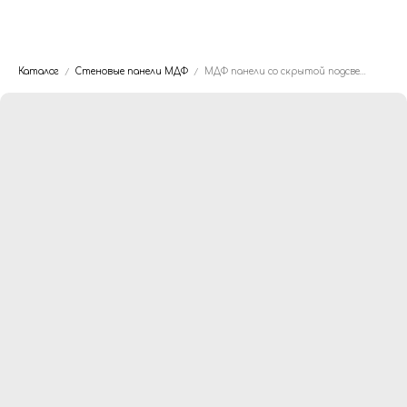
Dwhite24
Каталог
Стеновые панели МДФ
МДФ панели со скрытой подсветкой