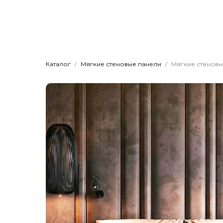
Главная
Мяг
Dwhite24
Кровати на заказ
Каталог
Мягкие стеновые панели
Мягкие стеновы