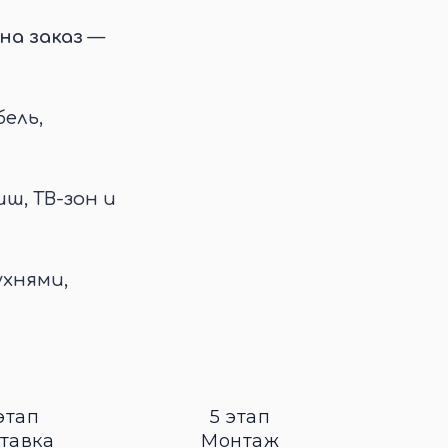
на заказ
—
ель,
иш, ТВ-зон и
ухнями,
этап
5 этап
тавка
Монтаж