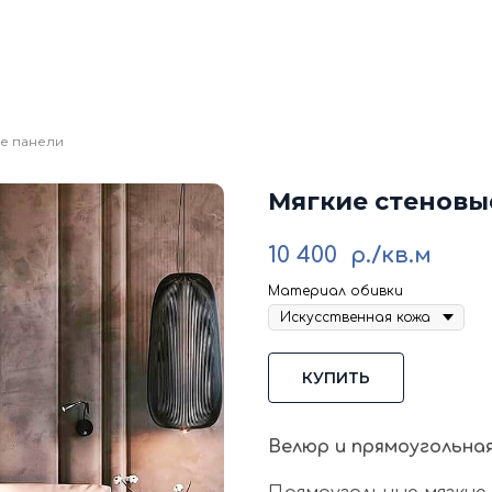
кие стеновые панели
Стеновые панели из мд
Изголовья для кровати
Каталог
Галере
Блог
Ко
е панели
Мягкие стеновы
10 400
р./кв.м
Материал обивки
КУПИТЬ
Велюр и прямоугольна