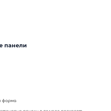
ф
Декоративные рейки
я
Этапы работы с нами
нтакты
+7 (963) 649 57 75
е панели
я форма