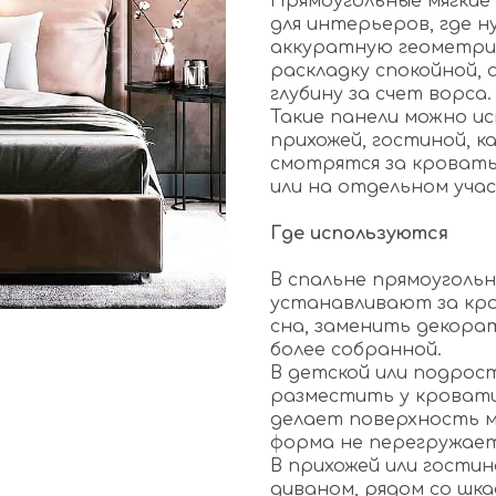
Прямоугольные мягкие
для интерьеров, где 
аккуратную геометри
раскладку спокойной,
глубину за счет ворса.
Такие панели можно ис
прихожей, гостиной, к
смотрятся за кроватью
или на отдельном уча
Где используются
В спальне прямоуголь
устанавливают за кр
сна, заменить декора
более собранной.
В детской или подрос
разместить у кровати
делает поверхность м
форма не перегружае
В прихожей или гостин
диваном, рядом со шка