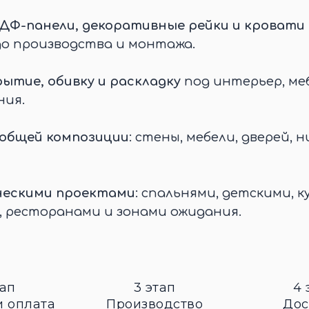
ДФ-панели, декоративные рейки и кровати 
до производства и монтажа.
ытие, обивку и раскладку
под интерьер, меб
ния.
 общей композиции
: стены, мебели, дверей, н
ческими проектами
: спальнями, детскими, к
, ресторанами и зонами ожидания.
тап
3 этап
4 
и оплата
Производство
Дос