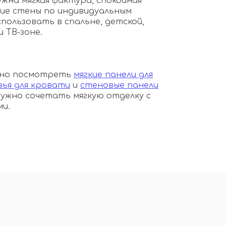
ужна мягкая фактура, спокойная
ие стены по индивидуальным
пользовать в спальне, детской,
и ТВ-зоне.
ожно посмотреть
мягкие панели для
вья для кровати
и
стеновые панели
 нужно сочетать мягкую отделку с
и.