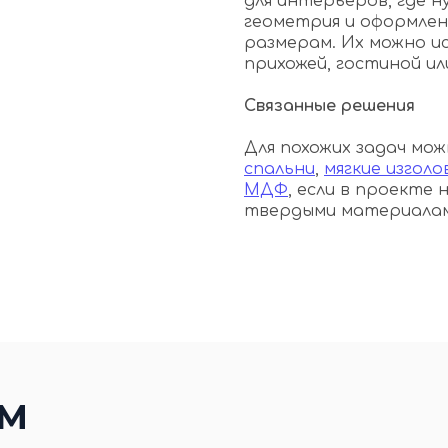
для интерьеров, где н
геометрия и оформлен
размерам. Их можно ис
прихожей, гостиной ил
Связанные решения
Для похожих задач м
спальни
,
мягкие изголо
МДФ
, если в проекте
твердыми материалам
ЕМ