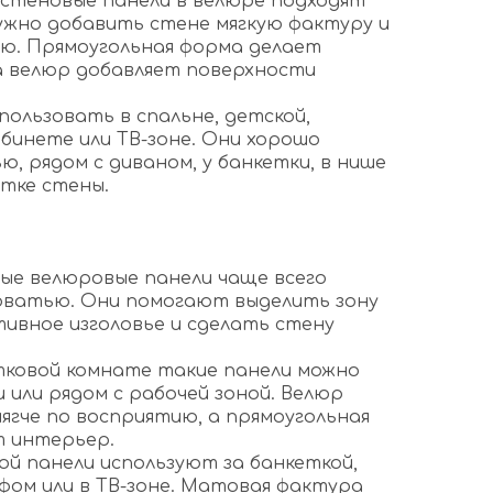
 стеновые панели в велюре подходят
нужно добавить стене мягкую фактуру и
ю. Прямоугольная форма делает
 а велюр добавляет поверхности
пользовать в спальне, детской,
абинете или ТВ-зоне. Они хорошо
, рядом с диваном, у банкетки, в нише
стке стены.
ные велюровые панели чаще всего
оватью. Они помогают выделить зону
тивное изголовье и сделать стену
тковой комнате такие панели можно
 или рядом с рабочей зоной. Велюр
ягче по восприятию, а прямоугольная
т интерьер.
ой панели используют за банкеткой,
фом или в ТВ-зоне. Матовая фактура