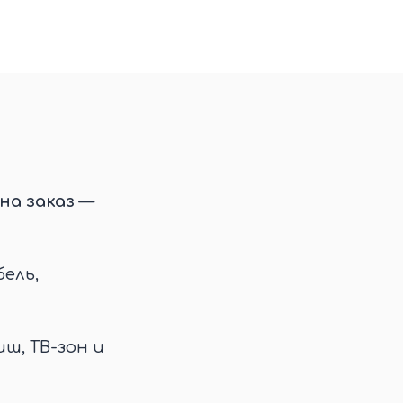
на заказ
—
ель,
иш, ТВ-зон и