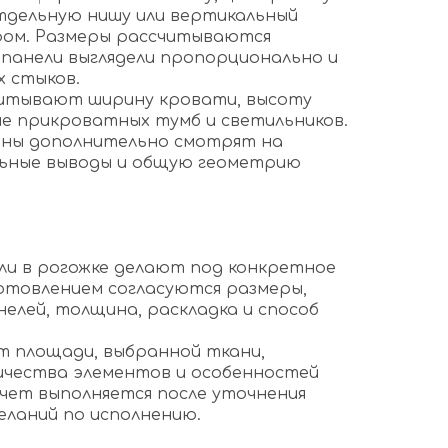
тдельную нишу или вертикальный
фом. Размеры рассчитываются
 панели выглядели пропорционально и
х стыков.
читывают ширину кровати, высоту
е прикроватных тумб и светильников.
зоны дополнительно смотрят на
ельные выводы и общую геометрию
з
ли в рогожке делают под конкретное
отовлением согласуются размеры,
елей, толщина, раскладка и способ
 площади, выбранной ткани,
ичества элементов и особенностей
счет выполняется после уточнения
еланий по исполнению.