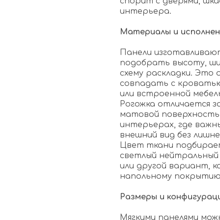
спорит с дверями, шк
интерьера.
Материалы и исполнен
Панели изготавливают
подобрать высоту, ши
схему раскладки. Это 
совпадать с кроватью
или встроенной мебел
Рогожка отличается 
матовой поверхность
интерьерах, где важн
внешний вид без лишне
Цвет ткани подбирае
светлый нейтральный 
или другой вариант, к
напольному покрытию
Размеры и конфигурац
Мягкими панелями мо