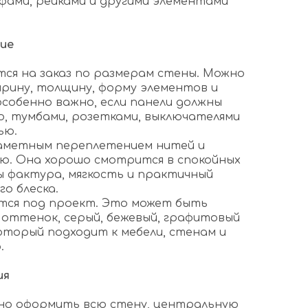
афами, рейками и другими элементами
ие
ся на заказ по размерам стены. Можно
рину, толщину, форму элементов и
особенно важно, если панели должны
, тумбами, розетками, выключателями
ью.
заметным переплетением нитей и
ю. Она хорошо смотрится в спокойных
ы фактура, мягкость и практичный
го блеска.
тся под проект. Это может быть
оттенок, серый, бежевый, графитовый
оторый подходит к мебели, стенам и
.
ия
жно оформить всю стену, центральную