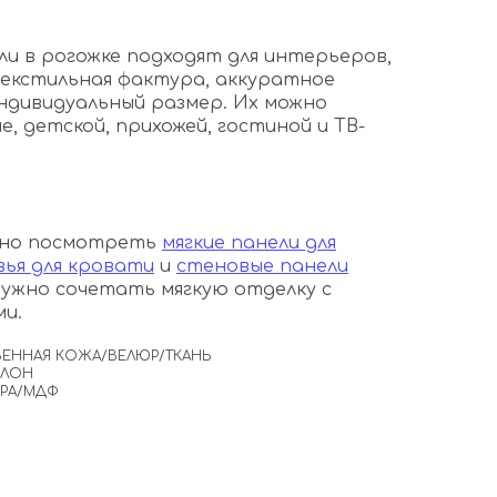
ли в рогожке подходят для интерьеров,
текстильная фактура, аккуратное
ндивидуальный размер. Их можно
е, детской, прихожей, гостиной и ТВ-
ожно посмотреть
мягкие панели для
вья для кровати
и
стеновые панели
 нужно сочетать мягкую отделку с
и.
ВЕННАЯ КОЖА/ВЕЛЮР/ТКАНЬ
ОЛОН
ЕРА/МДФ