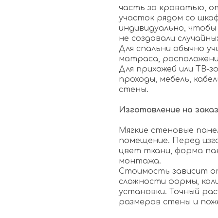
часть за кроватью, о
участок рядом со шка
индивидуально, чтобы
не создавали случайны
Для спальни обычно у
матраса, расположени
Для прихожей или ТВ-
проходы, мебель, каб
стены.
Изготовление на зака
Мягкие стеновые пане
помещение. Перед изг
цвет ткани, форма пан
монтажа.
Стоимость зависит от
сложности формы, кол
установки. Точный ра
размеров стены и пож