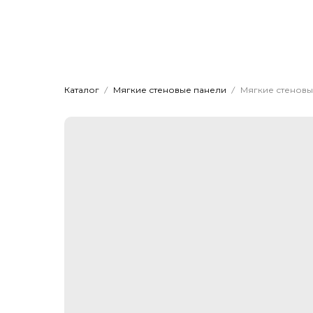
Главная
Мяг
Dwhite24
Кровати на заказ
Каталог
Мягкие стеновые панели
Мягкие стеновы