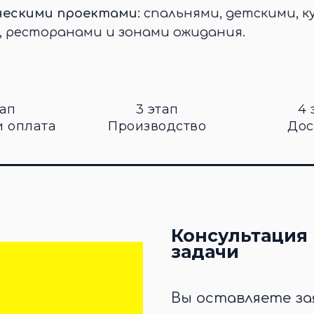
ческими проектами
: спальнями, детскими, к
, ресторанами и зонами ожидания.
тап
3 этап
4 
и оплата
Производство
Дос
Консультация 
задачи
Вы оставляете за