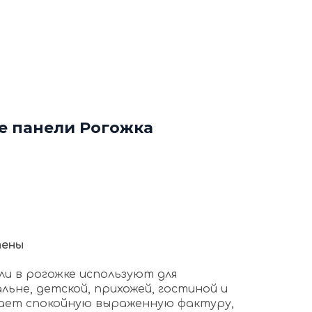
ф
Декоративные рейки
я
Этапы работы с нами
нтакты
+7 (963) 649 57 75
е панели Рогожка
тены
ли в рогожке используют для
льне, детской, прихожей, гостиной и
 дает спокойную выраженную фактуру,