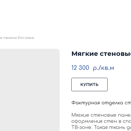
кие стеновые панели
Стеновые панели из мд
Изголовья для кровати
Каталог
Галере
Блог
Ко
е панели Рогожка
Мягкие стеновы
12 300
р./кв.м
КУПИТЬ
Фактурная отделка с
Мягкие стеновые пане
оформления стен в спа
ТВ-зоне. Такая ткань