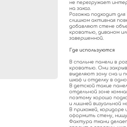
не перегружает интер
на заказ.
Рогожка подходит для 
слишком активная пов
добавляют стене объе
кроватью, диваном ил
завершенной.
Где используются
В спальне панели в р
кроватью. Они закрыв
выделяют зону сна и 
шкаф и отделку в одно
В детской такие пане
отдельной зоне комнат
поэтому хорошо подхо
и лишней визуальной н
В прихожей, коридоре
оформить стену, нишу 
Фактура ткани делает