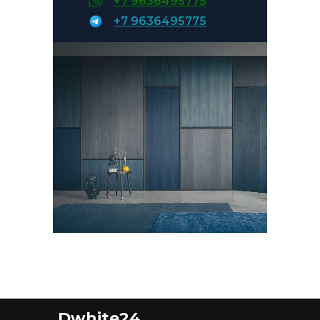
+7 9636495775
или по безналичному расчёту.
+7 9636495775
Dwhite24