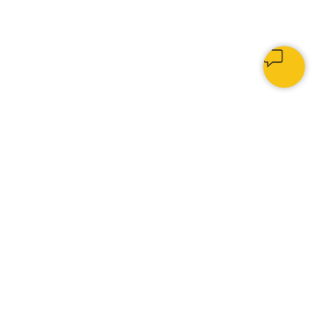
КАК МЫ РАБОТАЕМ
1.
Изготавливаем мягкие панели,
МДФ-панели, декоративные
рейки и кровати на заказ
— от
замера и подбора материалов
до производства и монтажа.
2.
Подбираем размеры, форму,
покрытие, обивку и раскладку
под интерьер, мебель,
освещение и особенности