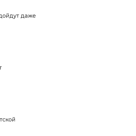
дойдут даже
т
тской