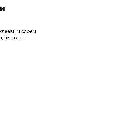
 и
 клеевым слоем
, быстрого