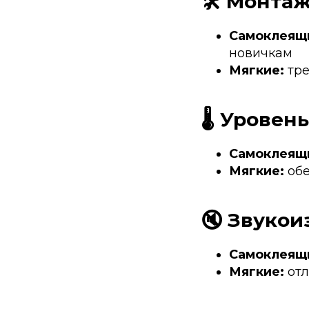
🛠️ Монта
Самоклеящ
новичкам
Мягкие:
тре
🌡️ Урове
Самоклеящ
Мягкие:
обе
🔇 Звукои
Самоклеящ
Мягкие:
отл