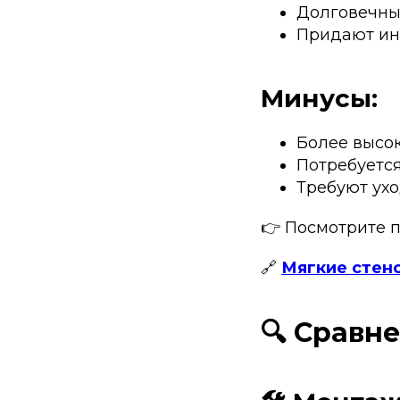
Долговечны 
Придают ин
Минусы:
Более высок
Потребуется
Требуют ухо
👉 Посмотрите п
🔗
Мягкие стено
🔍 Сравн