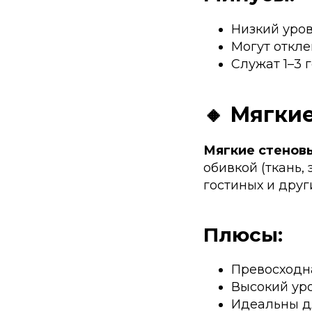
Низкий уро
Могут откле
Служат 1–3 
🔸 Мягки
Мягкие стенов
обивкой (ткань,
гостиных и друг
Плюсы:
Превосходн
Высокий ур
Идеальны дл