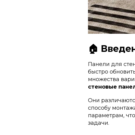
🏠 Введе
Панели для сте
быстро обновить
множества вари
стеновые пане
Они различаются
способу монтажа
параметрам, чт
задачи.