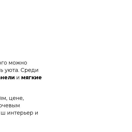
ого можно
ь уюта. Среди
анели
и
мягкие
м, цене,
лючевым
аш интерьер и