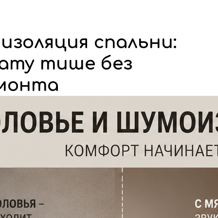
кие стеновые панели
Стеновые панели из мд
Изголовья для кровати
Каталог
Галере
Блог
Ко
изоляция спальни:
нату тише без
емонта