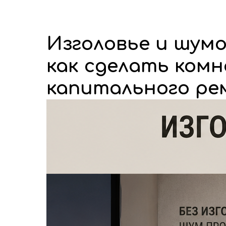
Главная
Мяг
Dwhite24
Кровати на заказ
Изголовье и шумо
как сделать ком
капитального р