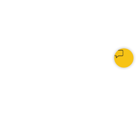
КАК МЫ РАБОТАЕМ
1.
Изготавливаем мягкие панели,
МДФ-панели, декоративные
рейки и кровати на заказ
— от
замера и подбора материалов
до производства и монтажа.